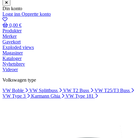
Din konto
Logg inn
Opprette konto
0,00 €
Produkter
Merker
Gavekort
Exploded views
Magasiner
Kataloger
Nyhetsbrev
Videoer
Volkswagen type
VW Boble
VW Splittbuss
VW T2 Buss
VW T25/T3 Buss
VW Type 3
Karmann Ghia
VW Type 181