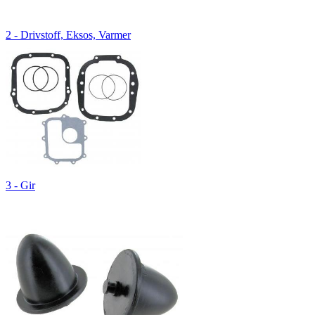
2 - Drivstoff, Eksos, Varmer
3 - Gir