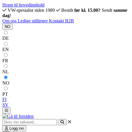
Hopp til hovedinnhold
VW-spesialist siden 1989
Bestilt
før kl. 15.00?
Sendt
samme
dag
!
Om oss
Ledige stillinger
Kontakt
B2B
NO
DE
EN
FR
NL
NO
PT
FI
SV
Logg inn