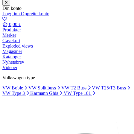
Din konto
Logg inn
Opprette konto
0,00 €
Produkter
Merker
Gavekort
Exploded views
Magasiner
Kataloger
Nyhetsbrev
Videoer
Volkswagen type
VW Boble
VW Splittbuss
VW T2 Buss
VW T25/T3 Buss
VW Type 3
Karmann Ghia
VW Type 181