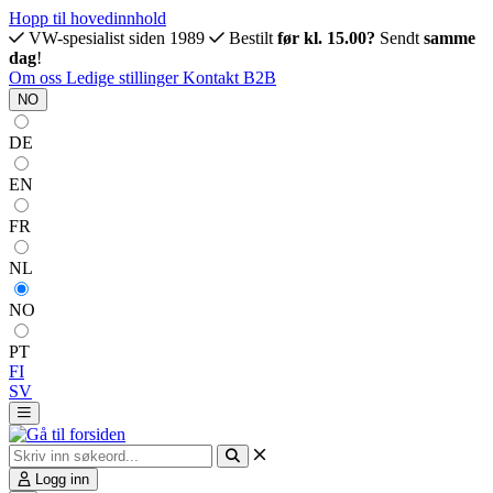
Hopp til hovedinnhold
VW-spesialist siden 1989
Bestilt
før kl. 15.00?
Sendt
samme
dag
!
Om oss
Ledige stillinger
Kontakt
B2B
NO
DE
EN
FR
NL
NO
PT
FI
SV
Logg inn