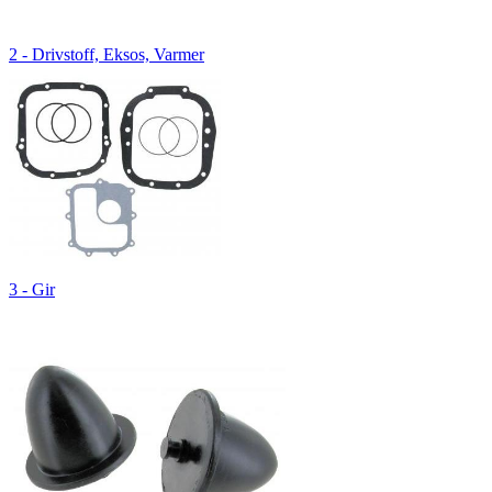
2 - Drivstoff, Eksos, Varmer
3 - Gir