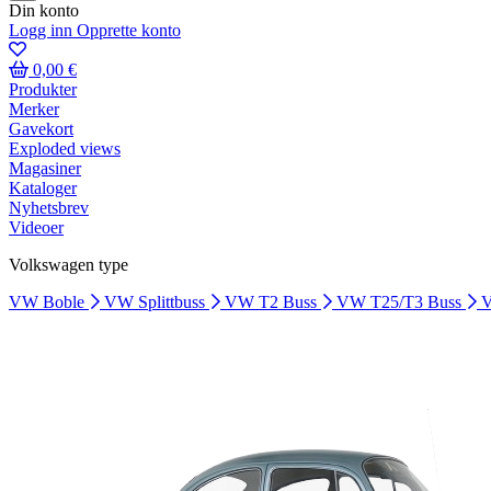
Din konto
Logg inn
Opprette konto
0,00 €
Produkter
Merker
Gavekort
Exploded views
Magasiner
Kataloger
Nyhetsbrev
Videoer
Volkswagen type
VW Boble
VW Splittbuss
VW T2 Buss
VW T25/T3 Buss
V