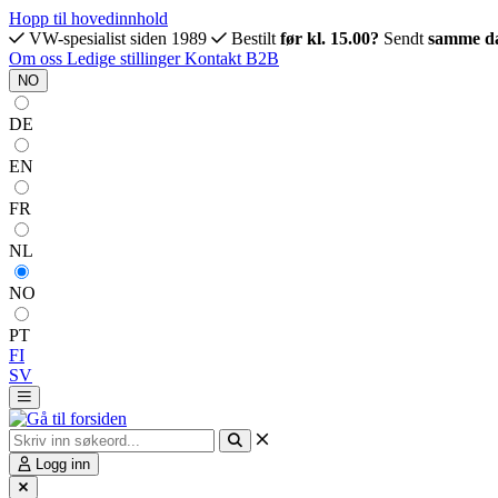
Hopp til hovedinnhold
VW-spesialist siden 1989
Bestilt
før kl. 15.00?
Sendt
samme d
Om oss
Ledige stillinger
Kontakt
B2B
NO
DE
EN
FR
NL
NO
PT
FI
SV
Logg inn