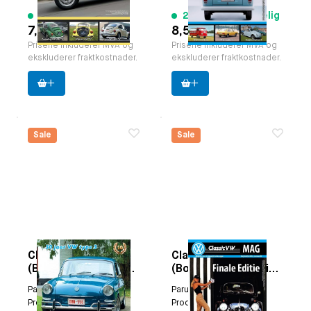
6 varer tilgjengelig
25 varer tilgjengelig
7,50 €
8,53 €
Prisene inkluderer MVA og
Prisene inkluderer MVA og
ekskluderer fraktkostnader.
ekskluderer fraktkostnader.
Sale
Sale
ClassicVW
ClassicVW
(Boxertje) MAGazine
(Boxertje) MAGazine
Høstutgaven 2011
Høstutgaven 2014
Paruzzi nummer:
9387
Paruzzi nummer:
9399
(nr40)
(nr52)
Produsent:
Classicvw
Produsent:
Classicvw