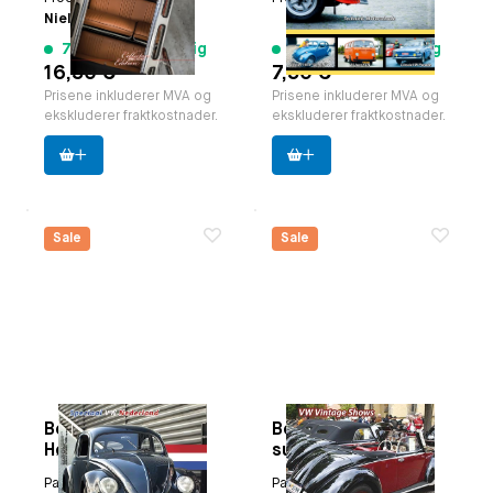
Nielstimmerman
7 varer tilgjengelig
13 varer tilgjengelig
16,50 €
7,50 €
Prisene inkluderer MVA og
Prisene inkluderer MVA og
ekskluderer fraktkostnader.
ekskluderer fraktkostnader.
Sale
Sale
Boxertje Magazine
Boxertje Magazine
Høstutgaven 2010
summer Edition
2010.
Paruzzi nummer:
9383
Paruzzi nummer:
9382