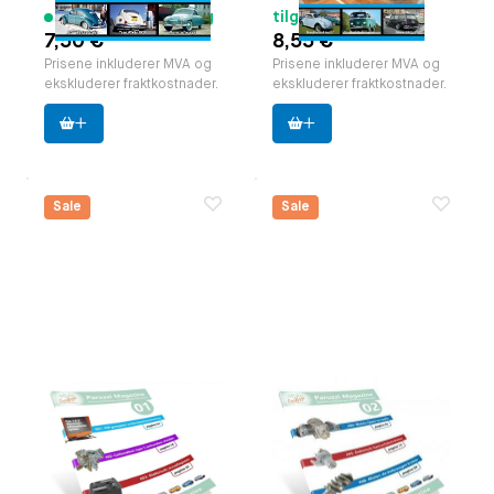
13 varer tilgjengelig
tilgjengelig
7,50 €
8,55 €
Prisene inkluderer MVA og
Prisene inkluderer MVA og
ekskluderer fraktkostnader.
ekskluderer fraktkostnader.
Sale
Sale
Paruzzi Magazine,
Paruzzi Magazine,
editie 01 NL.
editie 02 NL.
zakformaat (A5)
zakformaat (A5)
Paruzzi nummer:
591801
Paruzzi nummer:
591802
Produsent:
Paruzzi
Produsent:
Paruzzi