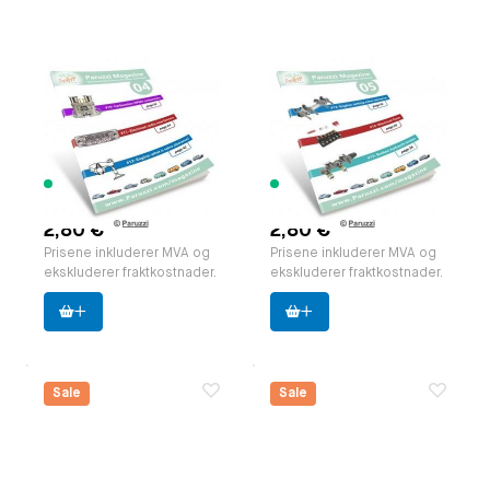
Paruzzi Magazine,
Paruzzi Magazine,
edition 04 EN.
edition 05 EN.
pocket format (A5)
pocket format (A5)
Paruzzi nummer:
591834
Paruzzi nummer:
591835
Produsent:
Paruzzi
Produsent:
Paruzzi
283 varer
267 varer
tilgjengelig
tilgjengelig
2,80 €
2,80 €
Prisene inkluderer MVA og
Prisene inkluderer MVA og
ekskluderer fraktkostnader.
ekskluderer fraktkostnader.
Sale
Sale