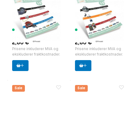
Paruzzi Magazine,
Paruzzi Magazine,
editie 18 NL.
editie 19 NL.
zakformaat (A5)
zakformaat (A5)
Paruzzi nummer:
591818
Paruzzi nummer:
591819
Produsent:
Paruzzi
Produsent:
Paruzzi
171 varer
227 varer
tilgjengelig
tilgjengelig
2,80 €
2,80 €
Prisene inkluderer MVA og
Prisene inkluderer MVA og
ekskluderer fraktkostnader.
ekskluderer fraktkostnader.
Sale
Sale