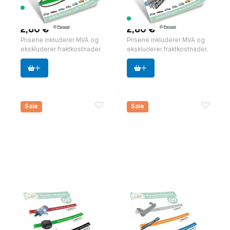
437 varer
tilgjengelig
97 varer tilgjengelig
2,80 €
2,80 €
Prisene inkluderer MVA og
Prisene inkluderer MVA og
ekskluderer fraktkostnader.
ekskluderer fraktkostnader.
Sale
Sale
Paruzzi Magazine,
Paruzzi Magazine,
editie 08 NL.
editie 09 NL.
zakformaat (A5)
zakformaat (A5)
Paruzzi nummer:
591808
Paruzzi nummer:
591809