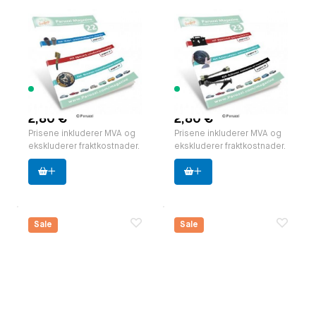
Paruzzi Magazine,
Paruzzi Magazine,
editie 22 NL.
editie 23 NL.
zakformaat (A5)
zakformaat (A5)
Paruzzi nummer:
591822
Paruzzi nummer:
591823
Produsent:
Paruzzi
Produsent:
Paruzzi
342 varer
247 varer
tilgjengelig
tilgjengelig
2,80 €
2,80 €
Prisene inkluderer MVA og
Prisene inkluderer MVA og
ekskluderer fraktkostnader.
ekskluderer fraktkostnader.
Sale
Sale