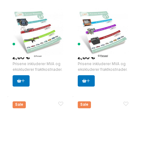
Paruzzi Magazine,
Paruzzi Magazine,
editie 24 NL.
edition 01 EN.
zakformaat (A5)
pocket format (A5)
Paruzzi nummer:
591824
Paruzzi nummer:
591831
Produsent:
Paruzzi
Produsent:
Paruzzi
236 varer
101 varer
tilgjengelig
tilgjengelig
2,80 €
2,80 €
Prisene inkluderer MVA og
Prisene inkluderer MVA og
ekskluderer fraktkostnader.
ekskluderer fraktkostnader.
Sale
Sale