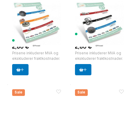
Paruzzi Magazine,
Paruzzi Magazine,
editie 20 NL.
editie 21 NL.
zakformaat (A5)
zakformaat (A5)
Paruzzi nummer:
591820
Paruzzi nummer:
591821
Produsent:
Paruzzi
Produsent:
Paruzzi
353 varer
29 varer tilgjengelig
tilgjengelig
2,80 €
2,80 €
Prisene inkluderer MVA og
Prisene inkluderer MVA og
ekskluderer fraktkostnader.
ekskluderer fraktkostnader.
Sale
Sale