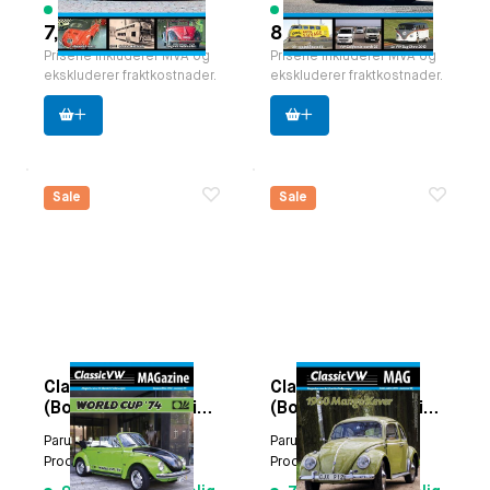
6 varer tilgjengelig
3 varer tilgjengelig
7,50 €
8,55 €
Prisene inkluderer MVA og
Prisene inkluderer MVA og
ekskluderer fraktkostnader.
ekskluderer fraktkostnader.
Sale
Sale
ClassicVW
ClassicVW
(Boxertje) MAGazine
(Boxertje) MAGazine
Sommerutgave
Spring Edition 2014
Paruzzi nummer:
9398
Paruzzi nummer:
9397
2014 (nr 51)
(nr50) .
Produsent:
Classicvw
Produsent:
Classicvw