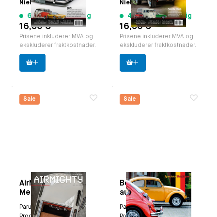
Nielstimmerman
Nielstimmerman
6 varer tilgjengelig
4 varer tilgjengelig
16,50 €
16,50 €
Prisene inkluderer MVA og
Prisene inkluderer MVA og
ekskluderer fraktkostnader.
ekskluderer fraktkostnader.
Sale
Sale
AirMighty
Boxertje Magazine
Megascene
autumn 2009
Portfolio 2025
Paruzzi nummer:
9288
Paruzzi nummer:
9379
Produsent:
Produsent:
Classicvw