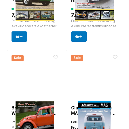
Produsent:
Classicvw
Produsent:
Classicvw
5 varer tilgjengelig
7 varer tilgjengelig
7,50 €
7,50 €
Prisene inkluderer MVA og
Prisene inkluderer MVA og
ekskluderer fraktkostnader.
ekskluderer fraktkostnader.
Sale
Sale
Boxertje Magazine
ClassicVW (Boxer)
Winter Edition 2010-
MAGazine høst 2013
2011.
(nr. 48)
Paruzzi nummer:
9384
Paruzzi nummer:
9395
Produsent:
Classicvw
Produsent:
Classicvw