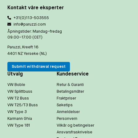
Kontakt våre eksperter
+31(0)113-503555
info@paruzzi.com
Åpningstider: Mandag–fredag
09.00–17.00 (CET)
Paruzzi, Kreeft 16
4401 NZ Yerseke (NL)
Submit withdrawal request
Utvalg
Kundeservice
VW Boble
Retur & Garanti
VW Splittbuss
Betalingsmåter
VW T2 Buss
Fraktpriser
VW T25/T3 Buss
Søketips
VW Type 3
Anmeldelser
Karmann Ghia
Personvern
VW Type 181
Vilkår og betingelser
Ansvarsfraskrivelse