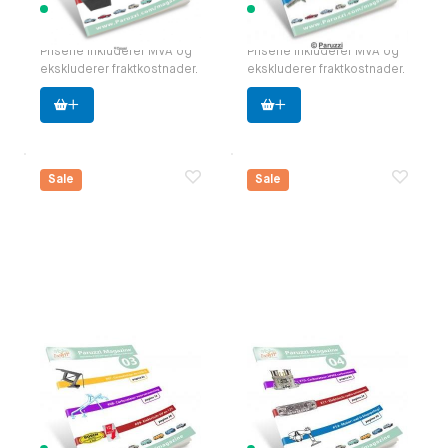
21 varer tilgjengelig
99 varer tilgjengelig
2,80 €
2,80 €
Prisene inkluderer MVA og
Prisene inkluderer MVA og
ekskluderer fraktkostnader.
ekskluderer fraktkostnader.
Sale
Sale
Paruzzi Magazine,
Paruzzi Magazine,
editie 03 NL.
editie 04 NL.
zakformaat (A5)
zakformaat (A5)
Paruzzi nummer:
591803
Paruzzi nummer:
591804
Produsent:
Paruzzi
Produsent:
Paruzzi