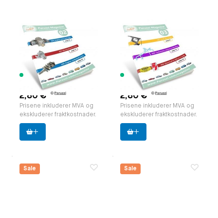
Paruzzi Magazine,
Paruzzi Magazine,
edition 02 EN.
edition 03 EN.
pocket format (A5)
pocket format (A5)
Paruzzi nummer:
591832
Paruzzi nummer:
591833
Produsent:
Paruzzi
Produsent:
Paruzzi
207 varer
289 varer
tilgjengelig
tilgjengelig
2,80 €
2,80 €
Prisene inkluderer MVA og
Prisene inkluderer MVA og
ekskluderer fraktkostnader.
ekskluderer fraktkostnader.
Sale
Sale