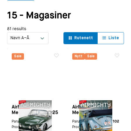
15 - Magasiner
81 results
Rutenett
Liste
Sale
Nytt
Sale
AirMighty
AirMighty
Megascene 61-2025
Megascene 63-
2026
Paruzzi nummer:
9482
Paruzzi nummer:
9482-102
Produsent:
Produsent: