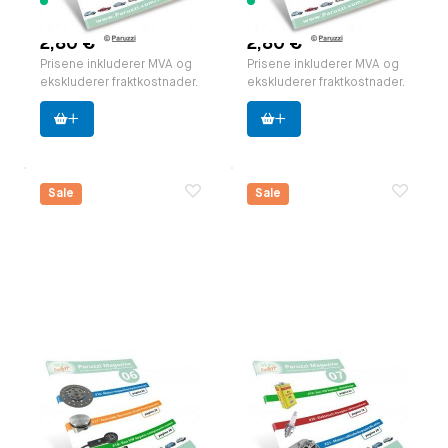
192 varer
232 varer
tilgjengelig
tilgjengelig
2,80 €
2,80 €
Prisene inkluderer MVA og
Prisene inkluderer MVA og
ekskluderer fraktkostnader.
ekskluderer fraktkostnader.
Sale
Sale
Paruzzi Magazine,
Paruzzi Magazine,
editie 06 NL.
editie 07 NL.
zakformaat (A5)
zakformaat (A5)
Paruzzi nummer:
591806
Paruzzi nummer:
591807
Produsent:
Paruzzi
Produsent:
Paruzzi