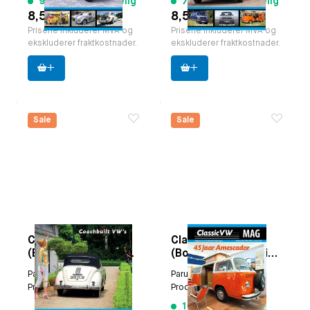
90 varer tilgjengelig
73 varer tilgjengelig
8,55 €
8,55 €
Prisene inkluderer MVA og
Prisene inkluderer MVA og
ekskluderer fraktkostnader.
ekskluderer fraktkostnader.
Sale
Sale
ClassicVW
ClassicVW
(Boxertje) MAGazine
(Boxertje) MAGazine
Winter Edition 2011-
Winter Edition 2013-
Paruzzi nummer:
9388
Paruzzi nummer:
9396
2012 (nr41) .
2014 (nr49) .
Produsent:
Classicvw
Produsent:
Classicvw
108 varer