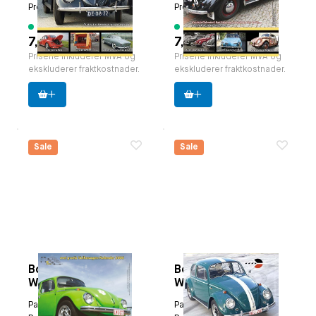
Produsent:
Classicvw
Produsent:
Classicvw
6 varer tilgjengelig
5 varer tilgjengelig
7,50 €
7,50 €
Prisene inkluderer MVA og
Prisene inkluderer MVA og
ekskluderer fraktkostnader.
ekskluderer fraktkostnader.
Sale
Sale
Boxertje Magazine
Boxertje Magazine
Winter Edition
Winter Edition
2005-2006
2009-2010.
Paruzzi nummer:
9348
Paruzzi nummer:
9380