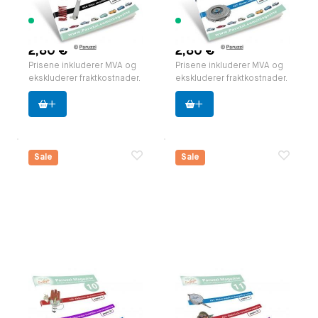
Produsent:
Paruzzi
Produsent:
Paruzzi
358 varer
113 varer
tilgjengelig
tilgjengelig
2,80 €
2,80 €
Prisene inkluderer MVA og
Prisene inkluderer MVA og
ekskluderer fraktkostnader.
ekskluderer fraktkostnader.
Sale
Sale
Paruzzi Magazine,
Paruzzi Magazine,
editie 10 NL.
editie 11 NL.
zakformaat (A5)
zakformaat (A5)
Paruzzi nummer:
591810
Paruzzi nummer:
591811