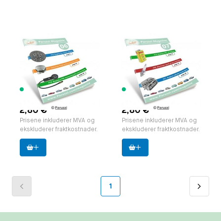
Paruzzi Magazine,
Paruzzi Magazine,
edition 06 EN.
edition 07 EN.
pocket format (A5)
pocket format (A5)
Paruzzi nummer:
591836
Paruzzi nummer:
591837
Produsent:
Paruzzi
Produsent:
Paruzzi
391 varer
385 varer
tilgjengelig
tilgjengelig
2,80 €
2,80 €
Prisene inkluderer MVA og
Prisene inkluderer MVA og
ekskluderer fraktkostnader.
ekskluderer fraktkostnader.
1