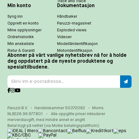
Track and Trace
Min konto
Dokumentasjon
Syng inn
Håndbøker
Opprett en konto
Paruzzi-magasinet
Mine opplysninger
Exploded views
Ordrehistorikk
Videoer
Min ønskeliste
Modellåridentifikasjon
Retur & Garanti
Motoridentifikasjon
Abonner på vårt vanlige nyhetsbrev nå for å holde
deg oppdatert på de nyeste produktene og
spesialtilbudene.
Paruzzi B.V.
•
Handelskammer 50372092
•
Moms
NL8226.99.977.B01
•
Alle oppgitte priser inkluderer
merverdiavgift, med mindre annet er angitt.
Betal trygt på nettet (via Mollie betalingsplattform):