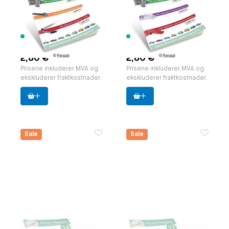
zakformaat (A5)
zakformaat (A5)
Paruzzi nummer:
591814
Paruzzi nummer:
591815
Produsent:
Paruzzi
Produsent:
Paruzzi
178 varer
372 varer
tilgjengelig
tilgjengelig
2,80 €
2,80 €
Prisene inkluderer MVA og
Prisene inkluderer MVA og
ekskluderer fraktkostnader.
ekskluderer fraktkostnader.
Sale
Sale
Paruzzi Magazine,
Paruzzi Magazine,