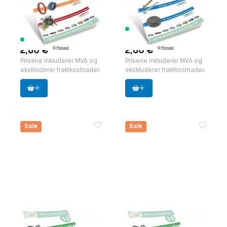
Paruzzi nummer:
591812
Paruzzi nummer:
591813
Produsent:
Paruzzi
Produsent:
Paruzzi
179 varer
7 varer tilgjengelig
tilgjengelig
2,80 €
2,80 €
Prisene inkluderer MVA og
Prisene inkluderer MVA og
ekskluderer fraktkostnader.
ekskluderer fraktkostnader.
Sale
Sale
Paruzzi Magazine,
Paruzzi Magazine,
editie 14 NL.
editie 15 NL.