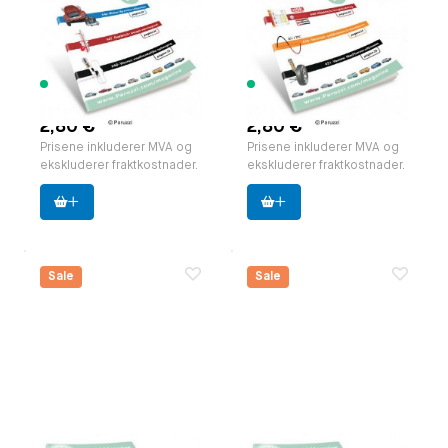
editie 16 NL.
editie 17 NL.
zakformaat (A5)
zakformaat (A5)
Paruzzi nummer:
591816
Paruzzi nummer:
591817
Produsent:
Paruzzi
Produsent:
Paruzzi
208 varer
290 varer
tilgjengelig
tilgjengelig
2,80 €
2,80 €
Prisene inkluderer MVA og
Prisene inkluderer MVA og
ekskluderer fraktkostnader.
ekskluderer fraktkostnader.
Sale
Sale