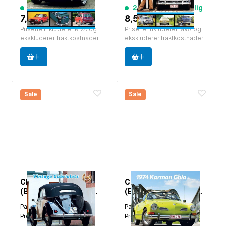
9 varer tilgjengelig
21 varer tilgjengelig
7,50 €
8,55 €
Prisene inkluderer MVA og
Prisene inkluderer MVA og
ekskluderer fraktkostnader.
ekskluderer fraktkostnader.
Sale
Sale
ClassicVW
ClassicVW
(Boxertje) MAGazine
(Boxertje) MAGazine
Sommerutgave 2011
Sommerutgave
Paruzzi nummer:
9386
Paruzzi nummer:
9394
(nr39)
2013 (nr47)
Produsent:
Classicvw
Produsent:
Classicvw