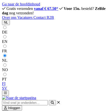
Ga naar de hoofdinhoud
Gratis verzenden
vanaf € 67.50
*
Voor 15u.
besteld?
Zelfde
dag
nog verzonden!
Over ons
Vacatures
Contact
B2B
NL
DE
EN
FR
NL
NO
PT
FI
SV
Inloggen