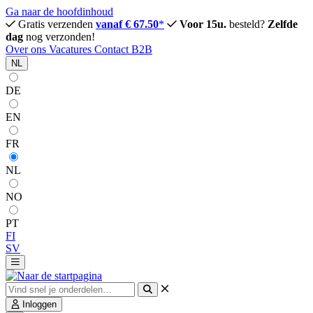
Ga naar de hoofdinhoud
Gratis verzenden
vanaf € 67.50
*
Voor 15u.
besteld?
Zelfde
dag
nog verzonden!
Over ons
Vacatures
Contact
B2B
NL
DE
EN
FR
NL
NO
PT
FI
SV
Inloggen