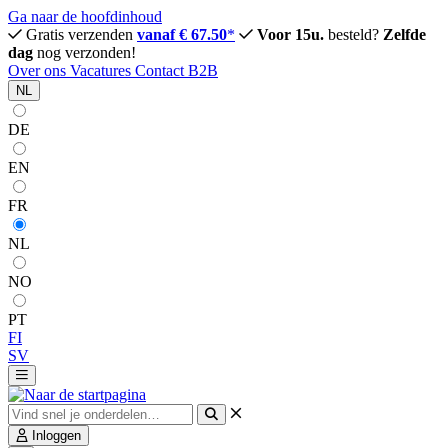
Ga naar de hoofdinhoud
Gratis verzenden
vanaf € 67.50
*
Voor 15u.
besteld?
Zelfde
dag
nog verzonden!
Over ons
Vacatures
Contact
B2B
NL
DE
EN
FR
NL
NO
PT
FI
SV
Inloggen