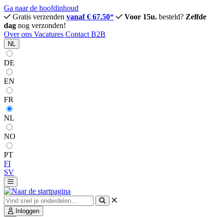
Ga naar de hoofdinhoud
Gratis verzenden
vanaf € 67.50
*
Voor 15u.
besteld?
Zelfde
dag
nog verzonden!
Over ons
Vacatures
Contact
B2B
NL
DE
EN
FR
NL
NO
PT
FI
SV
Inloggen