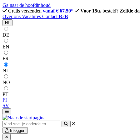
Ga naar de hoofdinhoud
Gratis verzenden
vanaf € 67.50
*
Voor 15u.
besteld?
Zelfde da
Over ons
Vacatures
Contact
B2B
NL
DE
EN
FR
NL
NO
PT
FI
SV
Inloggen