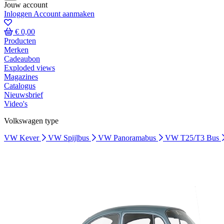
Jouw account
Inloggen
Account aanmaken
€ 0,00
Producten
Merken
Cadeaubon
Exploded views
Magazines
Catalogus
Nieuwsbrief
Video's
Volkswagen type
VW Kever
VW Spijlbus
VW Panoramabus
VW T25/T3 Bus