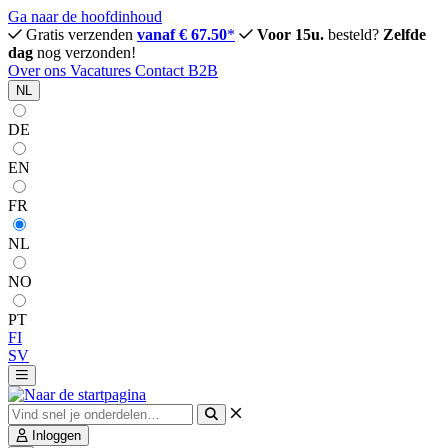
Ga naar de hoofdinhoud
Gratis verzenden
vanaf € 67.50
*
Voor 15u.
besteld?
Zelfde
dag
nog verzonden!
Over ons
Vacatures
Contact
B2B
NL
DE
EN
FR
NL
NO
PT
FI
SV
Inloggen