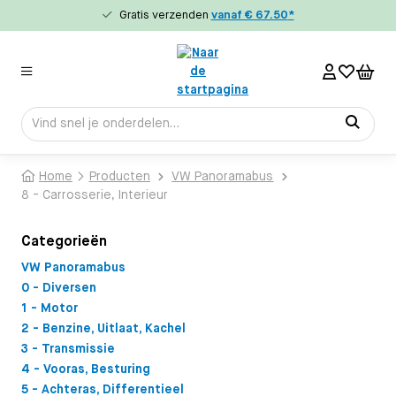
Gratis verzenden
vanaf € 67.50
*
hoofdinhoud
Home
Producten
VW Panoramabus
8 - Carrosserie, Interieur
Categorieën
VW Panoramabus
0 - Diversen
1 - Motor
2 - Benzine, Uitlaat, Kachel
3 - Transmissie
4 - Vooras, Besturing
5 - Achteras, Differentieel