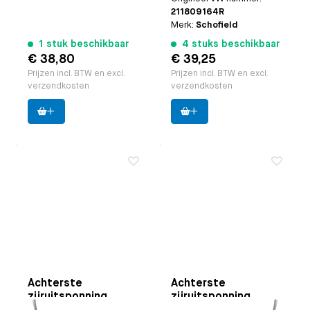
211809164R
Merk:
Schofield
1 stuk beschikbaar
4 stuks beschikbaar
€ 38,80
€ 39,25
Prijzen incl. BTW en excl.
Prijzen incl. BTW en excl.
verzendkosten
verzendkosten
Achterste
Achterste
zijruitsponning
zijruitsponning