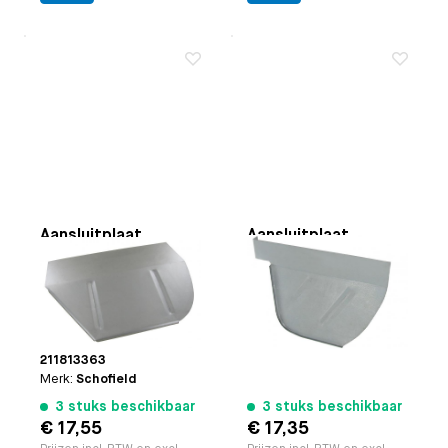
Aansluitplaat
Aansluitplaat
achterste wielkast
achterste wielkast
links achterzijde
rechts achterzijde
Toepasbaar op
Bus
Toepasbaar op
Bus 8.1971
8.1967 t/m 7.1971
t/m 7.1972
Paruzzi nummer:
20773
Paruzzi nummer:
20726
Origineel VW nummer:
Merk:
Schofield
211813363
Merk:
Schofield
3 stuks beschikbaar
3 stuks beschikbaar
€ 17,55
€ 17,35