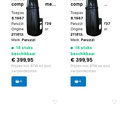
compleet links met
compleet links
achteruitrijlicht
zonder
Toepasbaar op
Bus
Toepasbaar op
Bus
uitsparing
achteruitrijlicht
8.1967 t/m 7.1971
8.1967 t/m 7.1971
uitsparing
Paruzzi nummer:
26739
Paruzzi nummer:
26737
Origineel VW nummer:
Origineel VW nummer:
211813355J
211813355L
Merk:
Paruzzi
Merk:
Paruzzi
18 stuks
18 stuks
beschikbaar
beschikbaar
€ 399,95
€ 399,95
Prijzen incl. BTW en excl.
Prijzen incl. BTW en excl.
verzendkosten
verzendkosten