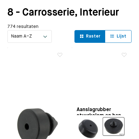
8 - Carrosserie, Interieur
774 resultaten
Raster
Lijst
Aanslagrubber
Aanslagrubber
stuurkolom en bank
Toepasbaar op
zitting
schuifdeur vanger | Bus
Toepasbaar op
alle bouwjaren |
Stuurkolom | Kever: |
automatische treeplank
export modellen en