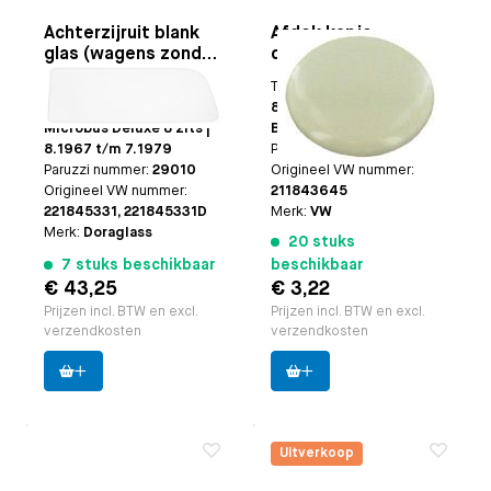
Achterzijruit blank
Afdek kapje
glas (wagens zonder
deurhendel
tochtruitje)
schuifdeur zilver
Toepasbaar op
Kombi |
Toepasbaar op
Bus
beige
Microbus 8 zits |
8.1967 en later | T25/T3
Microbus Deluxe 8 zits |
Bus (alleen bestelbus)
8.1967 t/m 7.1979
Paruzzi nummer:
20421
Paruzzi nummer:
29010
Origineel VW nummer:
Origineel VW nummer:
211843645
221845331, 221845331D
Merk:
VW
Merk:
Doraglass
20 stuks
7 stuks beschikbaar
beschikbaar
€ 43,25
€ 3,22
Prijzen incl. BTW en excl.
Prijzen incl. BTW en excl.
verzendkosten
verzendkosten
Uitverkoop