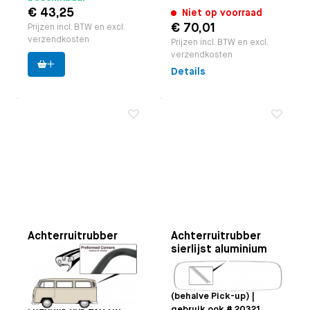
€ 43,25
Niet op voorraad
€ 70,01
Prijzen incl. BTW en excl.
verzendkosten
Prijzen incl. BTW en excl.
verzendkosten
Details
Achterruitrubber
Achterruitrubber
deluxe
sierlijst aluminium
Toepasbaar op
Bus
Toepasbaar op
Bus
deluxe 8.1971 t/m
8.1967 t/m 7.1971
7.1979 (behalve Pick-up)
(behalve Pick-up) |
| gebruik ook #20316
gebruik ook # 20321