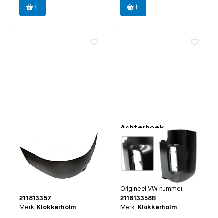
Achterhoek
Achterhoek
onderzijde rechts
onderzijde rechts
Toepasbaar op
Bus
Toepasbaar op
Bus 8.1971
8.1967 t/m 7.1971
t/m 7.1979 (behalve Pick
(behalve Pick-up)
Up)
Paruzzi nummer:
20891
Paruzzi nummer:
26762
Origineel VW nummer:
Origineel VW nummer:
211813357
211813358B
Merk:
Klokkerholm
Merk:
Klokkerholm