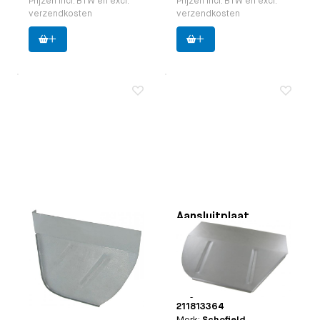
Prijzen incl. BTW en excl.
Prijzen incl. BTW en excl.
verzendkosten
verzendkosten
Aansluitplaat
Aansluitplaat
achterste wielkast
achterste wielkast
rechts achterzijde
rechts achterzijde
Toepasbaar op
Bus 8.1972
Toepasbaar op
Bus
t/m 7.1979
8.1967 t/m 7.1971
Paruzzi nummer:
20728
Paruzzi nummer:
20774
Merk:
Schofield
Origineel VW nummer:
211813364