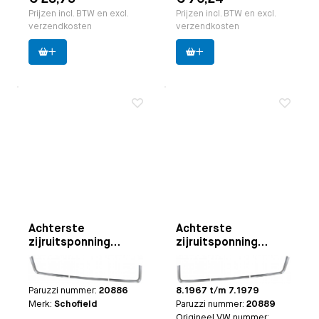
Prijzen incl. BTW en excl.
Prijzen incl. BTW en excl.
verzendkosten
verzendkosten
Achterste
Achterste
zijruitsponning
zijruitsponning
reparatie onderzijde
reparatie onderzijde
Toepasbaar op
Bus
Toepasbaar op
Bus
links (3-delig)
rechts (3-delig)
8.1967 t/m 7.1979
8.1967 t/m 7.1979 | Bus
Paruzzi nummer:
20886
8.1967 t/m 7.1979
Merk:
Schofield
Paruzzi nummer:
20889
Origineel VW nummer: