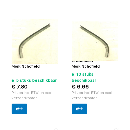
Achterhoek onderlip
Achterhoek onderlip
links
rechts
Toepasbaar op
Bus 8.1972
Toepasbaar op
Bus 8.1972
t/m 7.1979
t/m 7.1979
Paruzzi nummer:
26855
Paruzzi nummer:
26856
Origineel VW nummer:
Origineel VW nummer:
211813357H
211813358H
Merk:
Schofield
Merk:
Schofield
10 stuks
5 stuks beschikbaar
beschikbaar
€ 7,80
€ 6,66
Prijzen incl. BTW en excl.
Prijzen incl. BTW en excl.
verzendkosten
verzendkosten