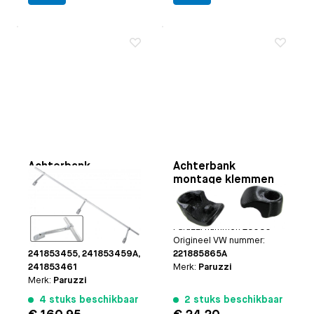
Achterbank
Achterbank
bagagerek
montage klemmen
Toepasbaar op
Bus
Toepasbaar op
Bus
4.1955 t/m 7.1979
8.1966 t/m 7.1979
Paruzzi nummer:
20564
Paruzzi nummer:
28080
Origineel VW nummer:
Origineel VW nummer:
241853455, 241853459A,
221885865A
241853461
Merk:
Paruzzi
Merk:
Paruzzi
4 stuks beschikbaar
2 stuks beschikbaar