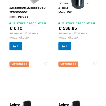
Origineel VW nummer:
Origineel VW nummer:
221885595, 221885595D,
211813343C
221885595E
Merk:
VW
Merk:
Paruzzi
7 stuks beschikbaar
2 stuks beschikbaar
€ 6,10
€ 538,85
Prijzen incl. BTW en excl.
Prijzen incl. BTW en excl.
verzendkosten
verzendkosten
Uitverkoop
Uitverkoop
Achterhoek
Achterhoek