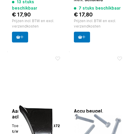
Merk:
Schofield
13 stuks
beschikbaar
7 stuks beschikbaar
€ 17,90
€ 17,80
Prijzen incl. BTW en excl.
Prijzen incl. BTW en excl.
verzendkosten
verzendkosten
Aansluitplaat
Accu beugel,
achterwiel, Links
koelhuis ventilator
en ambulance
Toepasbaar op
Bus 8.1972
Toepasbaar op
Karmann
draagstoel looprol
t/m 7.1979
Ghia: | accu beugel