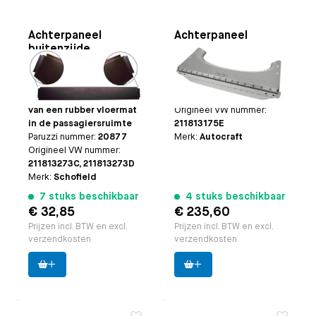
Achterpaneel
Achterpaneel
buitenzijde
compleet
Toepasbaar op
Bus 8.1971
Toepasbaar op
Bus
t/m 7.1979 | Opmerking:
8.1967 t/m 7.1971
| Voor wagens voorzien
Paruzzi nummer:
26696
van een rubber vloermat
Origineel VW nummer:
in de passagiersruimte
211813175E
Paruzzi nummer:
20877
Merk:
Autocraft
Origineel VW nummer:
211813273C, 211813273D
Merk:
Schofield
7 stuks beschikbaar
4 stuks beschikbaar
€ 32,85
€ 235,60
Prijzen incl. BTW en excl.
Prijzen incl. BTW en excl.
verzendkosten
verzendkosten