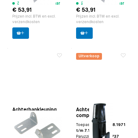
3 stuks beschikbaar
2 stuks beschikbaar
€ 53,91
€ 53,91
Prijzen incl. BTW en excl.
Prijzen incl. BTW en excl.
verzendkosten
verzendkosten
Uitverkoop
Achterbankleuning
Achterhoek
montage beugels
compleet links
Toepasbaar op
Bus t/m
Toepasbaar op
Bus 8.1971
7.1979
t/m 7.1979
Paruzzi nummer:
20565
Paruzzi nummer:
20737