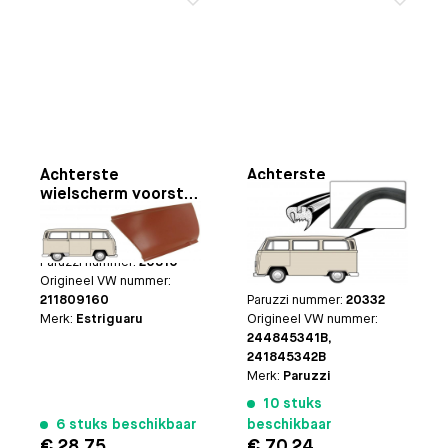
Achterste
Achterste
wielscherm voorste
zijruitrubber deluxe
deel rechts
zonder tochtruitje
Toepasbaar op
Bus
Toepasbaar op
Bus
8.1967 t/m 7.1972
deluxe 8.1967 t/m
Paruzzi nummer:
20810
7.1971 | gebruik ook
Origineel VW nummer:
#20325 of # 20326
211809160
Paruzzi nummer:
20332
Merk:
Estriguaru
Origineel VW nummer:
244845341B,
241845342B
Merk:
Paruzzi
10 stuks
6 stuks beschikbaar
beschikbaar
€ 28,75
€ 70,24