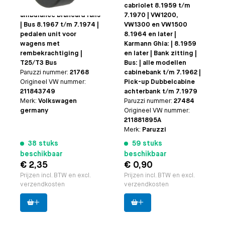
| Bus 8.1967 en later |
cabriolet 8.1959 t/m
ambulance brancard rails
7.1970 | VW1200,
| Bus 8.1967 t/m 7.1974 |
VW1300 en VW1500
pedalen unit voor
8.1964 en later |
wagens met
Karmann Ghia: | 8.1959
rembekrachtiging |
en later | Bank zitting |
T25/T3 Bus
Bus: | alle modellen
Paruzzi nummer:
21768
cabinebank t/m 7.1962 |
Origineel VW nummer:
Pick-up Dubbelcabine
211843749
achterbank t/m 7.1979
Merk:
Volkswagen
Paruzzi nummer:
27484
germany
Origineel VW nummer:
211881895A
Merk:
Paruzzi
38 stuks
59 stuks
beschikbaar
beschikbaar
€ 2,35
€ 0,90
Prijzen incl. BTW en excl.
Prijzen incl. BTW en excl.
verzendkosten
verzendkosten