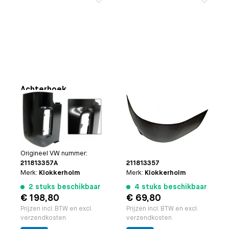
Achterhoek
Achterhoek
onderzijde links
onderzijde links
Toepasbaar op
Bus 8.1971
Toepasbaar op
Bus
t/m 7.1979 (behalve Pick
8.1967 t/m 7.1971
Up)
(behalve Pick-up)
Paruzzi nummer:
26761
Paruzzi nummer:
20890
Origineel VW nummer:
Origineel VW nummer:
211813357A
211813357
Merk:
Klokkerholm
Merk:
Klokkerholm
2 stuks beschikbaar
4 stuks beschikbaar
€ 198,80
€ 69,80
Prijzen incl. BTW en excl.
Prijzen incl. BTW en excl.
verzendkosten
verzendkosten