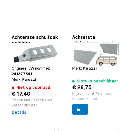
Achterste schuifdak
Achterste
geleider
wielscherm voorste
deel links
Toepasbaar op
Bus
Toepasbaar op
Bus
8.1967 t/m 7.1979
8.1967 t/m 7.1972
Paruzzi nummer:
24741
Paruzzi nummer:
20809
Origineel VW nummer:
Merk:
Paruzzi
241877541
Merk:
Paruzzi
9 stuks beschikbaar
€ 28,75
Niet op voorraad
€ 17,40
Prijzen incl. BTW en excl.
verzendkosten
Prijzen incl. BTW en excl.
verzendkosten
Details