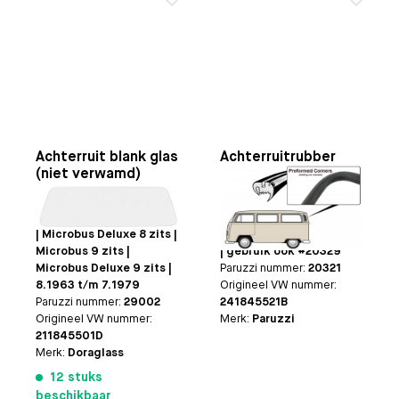
Achterruit blank glas
Achterruitrubber
(niet verwamd)
deluxe
Toepasbaar op
Bestelbus
Toepasbaar op
Bus
| Kombi | Microbus 8 zits
deluxe 8.1967 t/m
| Microbus Deluxe 8 zits |
7.1971 (behalve Pick-up)
Microbus 9 zits |
| gebruik ook #20329
Microbus Deluxe 9 zits |
Paruzzi nummer:
20321
8.1963 t/m 7.1979
Origineel VW nummer:
Paruzzi nummer:
29002
241845521B
Origineel VW nummer:
Merk:
Paruzzi
211845501D
Merk:
Doraglass
12 stuks
beschikbaar