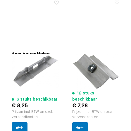
Accubevestiging
Accubevestiging
lasbeugel
lasbeugel
bovenzijde
onderzijde
Toepasbaar op
Bus
Toepasbaar op
Bus
8.1967 t/m 7.1979
8.1967 t/m 7.1979
Paruzzi nummer:
23782
Paruzzi nummer:
23781
Merk:
Autocraft
Merk:
Autocraft
12 stuks
6 stuks beschikbaar
beschikbaar
€ 8,25
€ 7,28
Prijzen incl. BTW en excl.
Prijzen incl. BTW en excl.
verzendkosten
verzendkosten