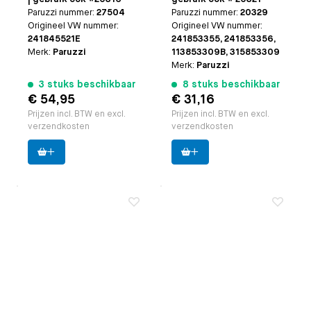
Paruzzi nummer:
27504
Paruzzi nummer:
20329
Origineel VW nummer:
Origineel VW nummer:
241845521E
241853355, 241853356,
Merk:
Paruzzi
113853309B, 315853309
Merk:
Paruzzi
3 stuks beschikbaar
8 stuks beschikbaar
€ 54,95
€ 31,16
Prijzen incl. BTW en excl.
Prijzen incl. BTW en excl.
verzendkosten
verzendkosten