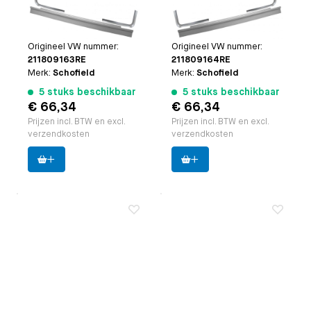
reparatiedelen en
reparatiedelen plus
Toepasbaar op
Bus
Toepasbaar op
Bus
18.5 cm zijpaneel
18.5 cm zijpaneel
8.1967 t/m 7.1979
8.1967 t/m 7.1979
links (3-delig)
rechts (3-delig)
Paruzzi nummer:
23885
Paruzzi nummer:
23886
Origineel VW nummer:
Origineel VW nummer:
211809163RE
211809164RE
Merk:
Schofield
Merk:
Schofield
5 stuks beschikbaar
5 stuks beschikbaar
€ 66,34
€ 66,34
Prijzen incl. BTW en excl.
Prijzen incl. BTW en excl.
verzendkosten
verzendkosten