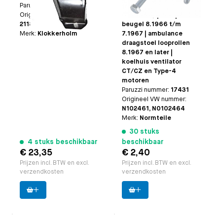
bouten M8
Paruzzi nummer:
20765
8.1966 t/m 1971 (VIN 142
Origineel VW nummer:
23136 411) | Bus: | accu
211809169
beugel 8.1966 t/m
Merk:
Klokkerholm
7.1967 | ambulance
draagstoel looprollen
8.1967 en later |
koelhuis ventilator
CT/CZ en Type-4
motoren
Paruzzi nummer:
17431
Origineel VW nummer:
N102461, N0102464
Merk:
Normteile
30 stuks
4 stuks beschikbaar
beschikbaar
€ 23,35
€ 2,40
Prijzen incl. BTW en excl.
Prijzen incl. BTW en excl.
verzendkosten
verzendkosten