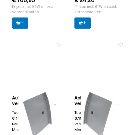
€ 160,95
€ 24,20
Prijzen incl. BTW en excl.
Prijzen incl. BTW en excl.
verzendkosten
verzendkosten
Achterbank
Achterbank
veiligheidsgordel
veiligheidsgordel
montageplaats
montageplaats
Toepasbaar op
Bus
Toepasbaar op
Bus
reparatiedeel links
reparatiedeel
8.1967 t/m 7.1979
8.1967 t/m 7.1979
rechts
Paruzzi nummer:
20688
Paruzzi nummer:
20689
Merk:
Paruzzi
Merk:
Paruzzi