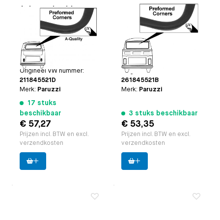
Achterruitrubber
Achterruitrubber
zonder sierlijstgroef
zonder sierlijstgroef
Toepasbaar op
Bus
Toepasbaar op
Bus
8.1967 t/m 7.1979
8.1967 t/m 7.1979
(behalve Pick-up)
(alleen Pick-up)
Paruzzi nummer:
27404
Paruzzi nummer:
27502
Origineel VW nummer:
Origineel VW nummer:
211845521D
261845521B
Merk:
Paruzzi
Merk:
Paruzzi
17 stuks
beschikbaar
3 stuks beschikbaar
€ 57,27
€ 53,35
Prijzen incl. BTW en excl.
Prijzen incl. BTW en excl.
verzendkosten
verzendkosten