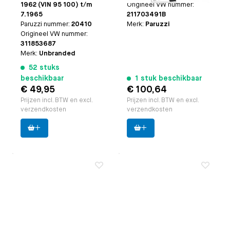
1962 (VIN 95 100) t/m
Origineel VW nummer:
7.1965
211703491B
Paruzzi nummer:
20410
Merk:
Paruzzi
Origineel VW nummer:
311853687
Merk:
Unbranded
52 stuks
beschikbaar
1 stuk beschikbaar
€ 49,95
€ 100,64
Prijzen incl. BTW en excl.
Prijzen incl. BTW en excl.
verzendkosten
verzendkosten