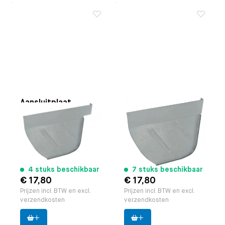
Aansluitplaat
Aansluitplaat
achterste wielkast
achterste wielkast
links achterzijde
links achterzijde
Toepasbaar op
Bus 8.1971
Toepasbaar op
Bus 8.1972
t/m 7.1972
t/m 7.1979
Paruzzi nummer:
20725
Paruzzi nummer:
20727
Merk:
Schofield
Merk:
Schofield
4 stuks beschikbaar
7 stuks beschikbaar
€ 17,80
€ 17,80
Prijzen incl. BTW en excl.
Prijzen incl. BTW en excl.
verzendkosten
verzendkosten