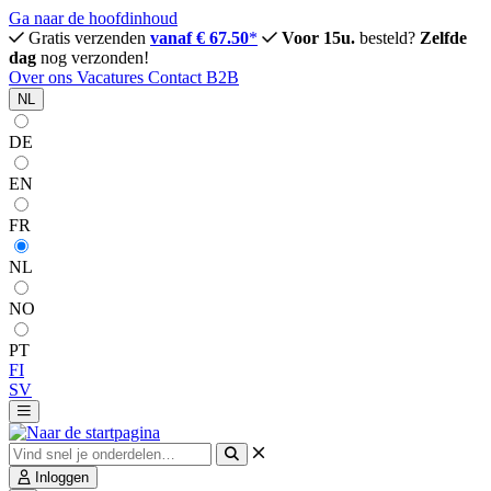
Ga naar de hoofdinhoud
Gratis verzenden
vanaf € 67.50
*
Voor 15u.
besteld?
Zelfde
dag
nog verzonden!
Over ons
Vacatures
Contact
B2B
NL
DE
EN
FR
NL
NO
PT
FI
SV
Inloggen