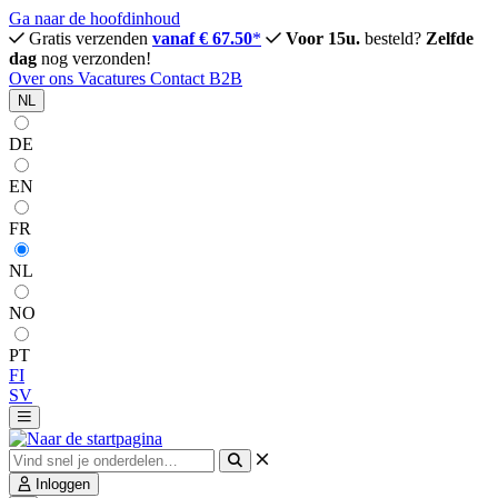
Ga naar de hoofdinhoud
Gratis verzenden
vanaf € 67.50
*
Voor 15u.
besteld?
Zelfde
dag
nog verzonden!
Over ons
Vacatures
Contact
B2B
NL
DE
EN
FR
NL
NO
PT
FI
SV
Inloggen