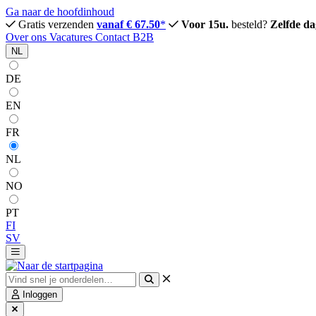
Ga naar de hoofdinhoud
Gratis verzenden
vanaf € 67.50
*
Voor 15u.
besteld?
Zelfde da
Over ons
Vacatures
Contact
B2B
NL
DE
EN
FR
NL
NO
PT
FI
SV
Inloggen