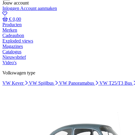
Jouw account
Inloggen
Account aanmaken
€ 0,00
Producten
Merken
Cadeaubon
Exploded views
Magazines
Catalogus
Nieuwsbrief
Video's
Volkswagen type
VW Kever
VW Spijlbus
VW Panoramabus
VW T25/T3 Bus