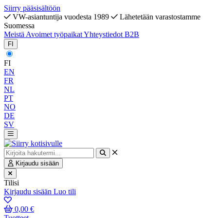
Siirry pääsisältöön
VW-asiantuntija vuodesta 1989
Lähetetään varastostamme
Suomessa
Meistä
Avoimet työpaikat
Yhteystiedot
B2B
FI
FI
EN
FR
NL
PT
NO
DE
SV
Kirjaudu sisään
Tilisi
Kirjaudu sisään
Luo tili
0,00 €
Tuotteet