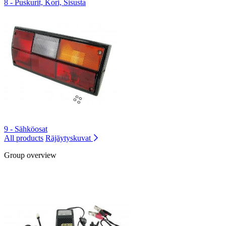
8 - Puskurit, Kori, Sisusta
9 - Sähköosat
All products
Räjäytyskuvat
Group overview