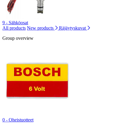
9 - Sähköosat
All products
New products
Räjäytyskuvat
Group overview
0 - Oheistuotteet