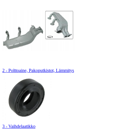
2 - Polttoaine, Pakoputkistot, Lämmitys
3 - Vaihdelaatikko