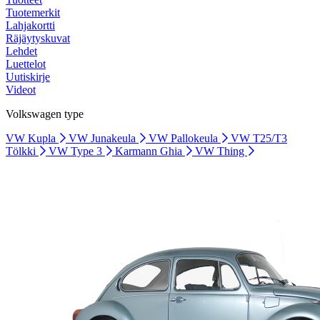
Tuotemerkit
Lahjakortti
Räjäytyskuvat
Lehdet
Luettelot
Uutiskirje
Videot
Volkswagen type
VW Kupla
VW Junakeula
VW Pallokeula
VW T25/T3
Tölkki
VW Type 3
Karmann Ghia
VW Thing