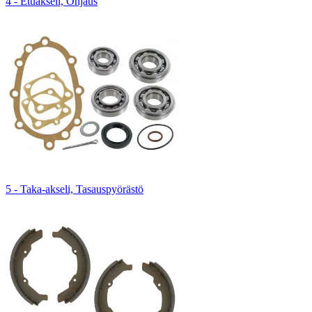
4 - Etuakseli, Ohjaus
5 - Taka-akseli, Tasauspyörästö