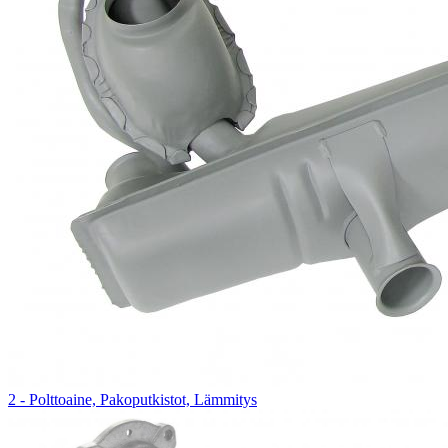
2 - Polttoaine, Pakoputkistot, Lämmitys