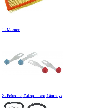
1 - Moottori
2 - Polttoaine, Pakoputkistot, Lämmitys