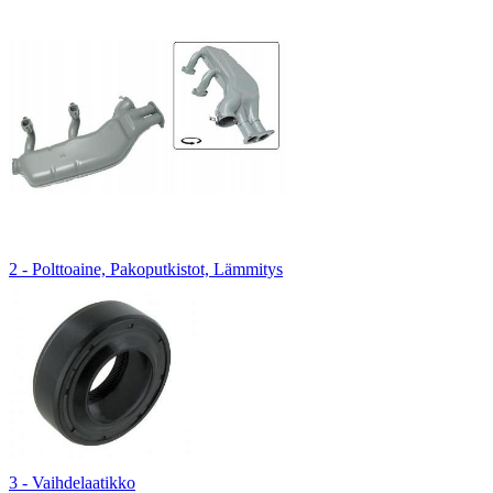
2 - Polttoaine, Pakoputkistot, Lämmitys
3 - Vaihdelaatikko