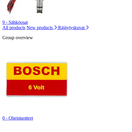
9 - Sähköosat
All products
New products
Räjäytyskuvat
Group overview
0 - Oheistuotteet