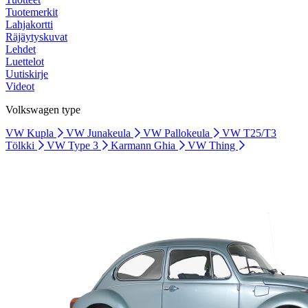
Tuotemerkit
Lahjakortti
Räjäytyskuvat
Lehdet
Luettelot
Uutiskirje
Videot
Volkswagen type
VW Kupla
VW Junakeula
VW Pallokeula
VW T25/T3
Tölkki
VW Type 3
Karmann Ghia
VW Thing