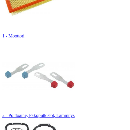
1 - Moottori
2 - Polttoaine, Pakoputkistot, Lämmitys