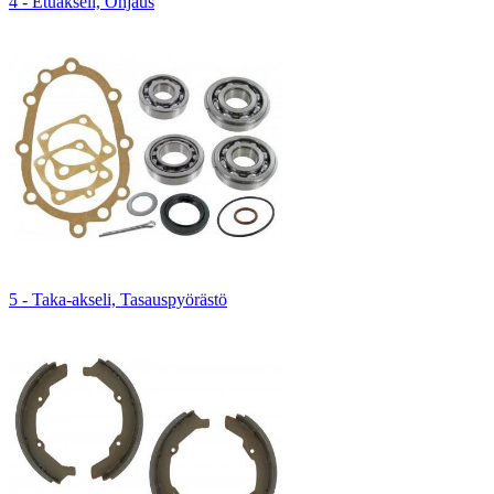
4 - Etuakseli, Ohjaus
5 - Taka-akseli, Tasauspyörästö