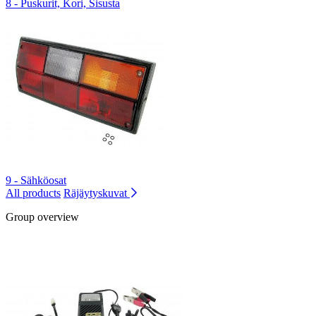
8 - Puskurit, Kori, Sisusta
9 - Sähköosat
All products
Räjäytyskuvat
Group overview