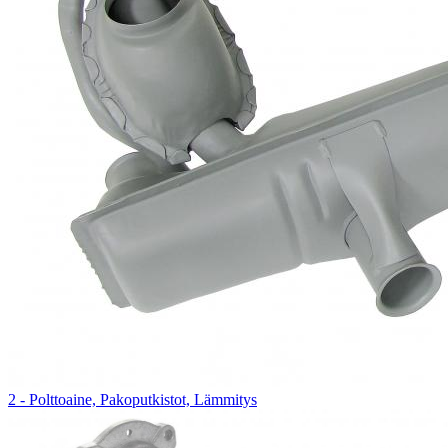
2 - Polttoaine, Pakoputkistot, Lämmitys