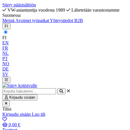
Siirry pääsisältöön
VW-asiantuntija vuodesta 1989
Lähetetään varastostamme
Suomessa
Meistä
Avoimet työpaikat
Yhteystiedot
B2B
FI
FI
EN
FR
NL
PT
NO
DE
SV
Kirjaudu sisään
Tilisi
Kirjaudu sisään
Luo tili
0,00 €
Tuotteet