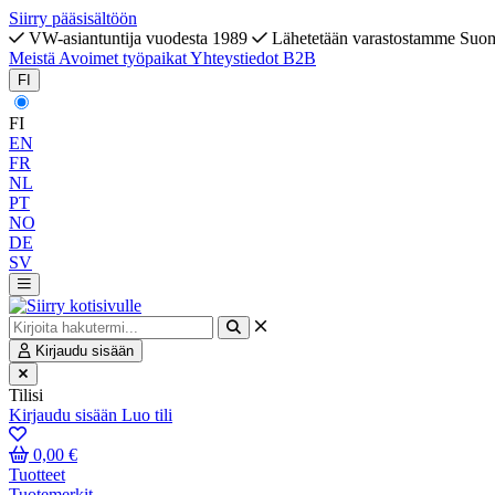
Siirry pääsisältöön
VW-asiantuntija vuodesta 1989
Lähetetään varastostamme Suo
Meistä
Avoimet työpaikat
Yhteystiedot
B2B
FI
FI
EN
FR
NL
PT
NO
DE
SV
Kirjaudu sisään
Tilisi
Kirjaudu sisään
Luo tili
0,00 €
Tuotteet
Tuotemerkit