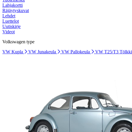
Lahjakortti
Räjäytyskuvat
Lehdet
Luettelot
Uutiskirje
Videot
Volkswagen type
VW Kupla
VW Junakeula
VW Pallokeula
VW T25/T3 Tölkk