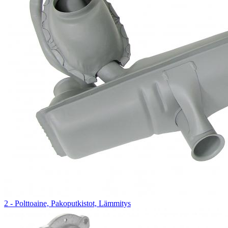
2 - Polttoaine, Pakoputkistot, Lämmitys