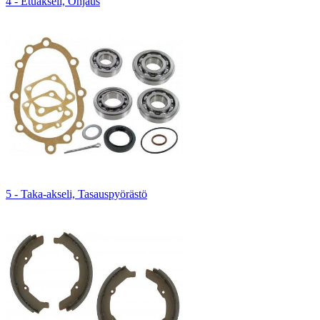
4 - Etuakseli, Ohjaus
5 - Taka-akseli, Tasauspyörästö