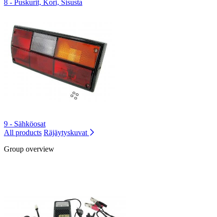
8 - Puskurit, Kori, Sisusta
9 - Sähköosat
All products
Räjäytyskuvat
Group overview