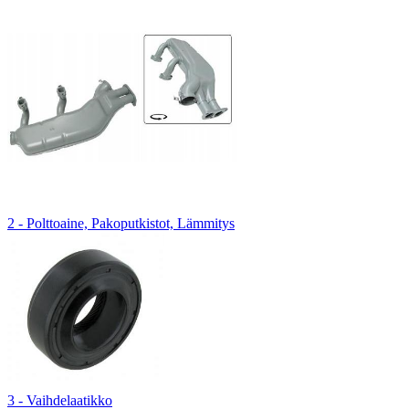
2 - Polttoaine, Pakoputkistot, Lämmitys
3 - Vaihdelaatikko