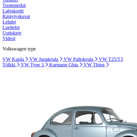
Tuotemerkit
Lahjakortti
Räjäytyskuvat
Lehdet
Luettelot
Uutiskirje
Videot
Volkswagen type
VW Kupla
VW Junakeula
VW Pallokeula
VW T25/T3
Tölkki
VW Type 3
Karmann Ghia
VW Thing