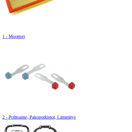
1 - Moottori
2 - Polttoaine, Pakoputkistot, Lämmitys