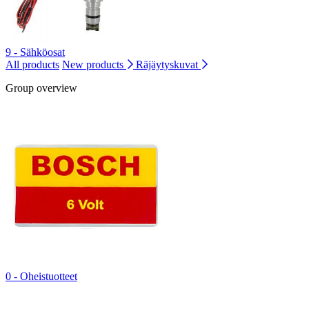
9 - Sähköosat
All products
New products
Räjäytyskuvat
Group overview
0 - Oheistuotteet