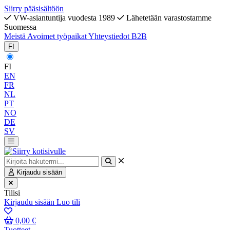
Siirry pääsisältöön
VW-asiantuntija vuodesta 1989
Lähetetään varastostamme
Suomessa
Meistä
Avoimet työpaikat
Yhteystiedot
B2B
FI
FI
EN
FR
NL
PT
NO
DE
SV
Kirjaudu sisään
Tilisi
Kirjaudu sisään
Luo tili
0,00 €
Tuotteet