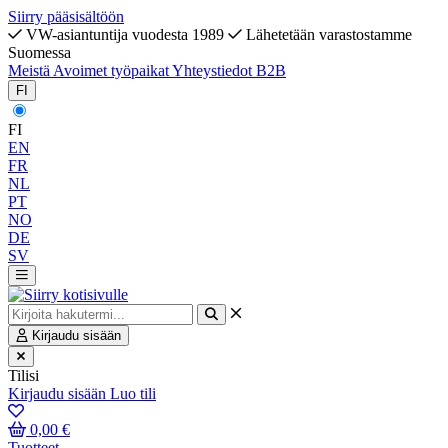
Siirry pääsisältöön
VW-asiantuntija vuodesta 1989
Lähetetään varastostamme
Suomessa
Meistä
Avoimet työpaikat
Yhteystiedot
B2B
FI
FI
EN
FR
NL
PT
NO
DE
SV
Kirjaudu sisään
Tilisi
Kirjaudu sisään
Luo tili
0,00 €
Tuotteet