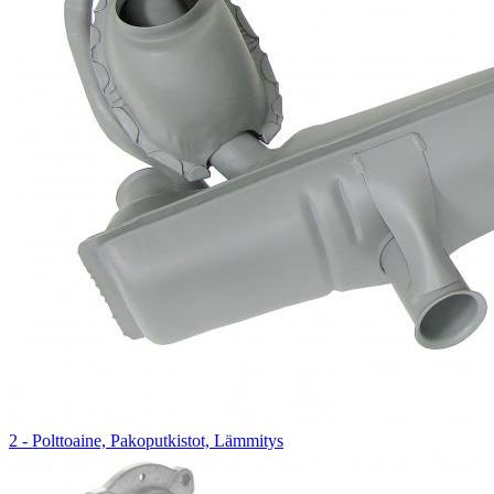
2 - Polttoaine, Pakoputkistot, Lämmitys