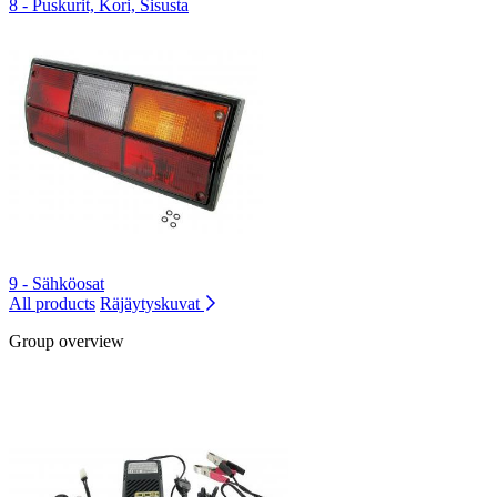
8 - Puskurit, Kori, Sisusta
9 - Sähköosat
All products
Räjäytyskuvat
Group overview