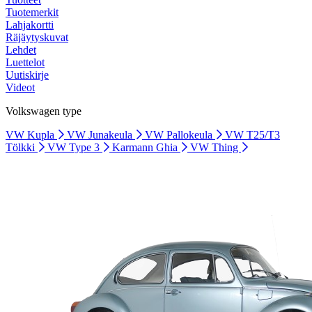
Tuotemerkit
Lahjakortti
Räjäytyskuvat
Lehdet
Luettelot
Uutiskirje
Videot
Volkswagen type
VW Kupla
VW Junakeula
VW Pallokeula
VW T25/T3
Tölkki
VW Type 3
Karmann Ghia
VW Thing