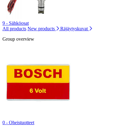
9 - Sähköosat
All products
New products
Räjäytyskuvat
Group overview
0 - Oheistuotteet