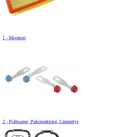
1 - Moottori
2 - Polttoaine, Pakoputkistot, Lämmitys