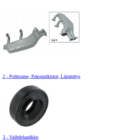
2 - Polttoaine, Pakoputkistot, Lämmitys
3 - Vaihdelaatikko