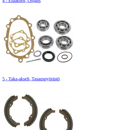
4 - Etuakseli, Ohjaus
5 - Taka-akseli, Tasauspyörästö