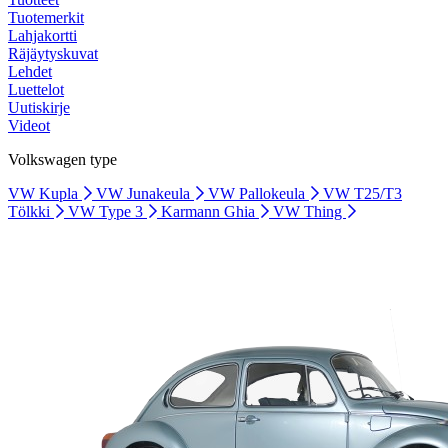
Tuotemerkit
Lahjakortti
Räjäytyskuvat
Lehdet
Luettelot
Uutiskirje
Videot
Volkswagen type
VW Kupla
VW Junakeula
VW Pallokeula
VW T25/T3
Tölkki
VW Type 3
Karmann Ghia
VW Thing