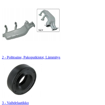
2 - Polttoaine, Pakoputkistot, Lämmitys
3 - Vaihdelaatikko