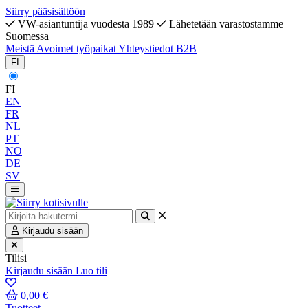
Siirry pääsisältöön
VW-asiantuntija vuodesta 1989
Lähetetään varastostamme
Suomessa
Meistä
Avoimet työpaikat
Yhteystiedot
B2B
FI
FI
EN
FR
NL
PT
NO
DE
SV
Kirjaudu sisään
Tilisi
Kirjaudu sisään
Luo tili
0,00 €
Tuotteet