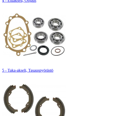
4 - Etuakseli, Ohjaus
5 - Taka-akseli, Tasauspyörästö