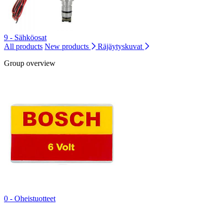
9 - Sähköosat
All products
New products
Räjäytyskuvat
Group overview
0 - Oheistuotteet