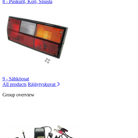
8 - Puskurit, Kori, Sisusta
9 - Sähköosat
All products
Räjäytyskuvat
Group overview