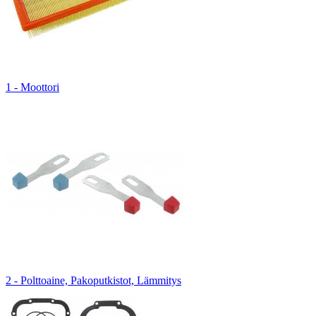
1 - Moottori
2 - Polttoaine, Pakoputkistot, Lämmitys