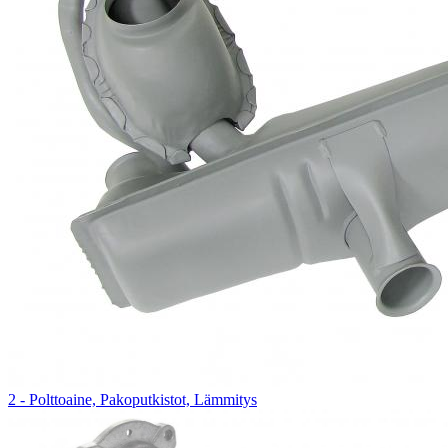
2 - Polttoaine, Pakoputkistot, Lämmitys