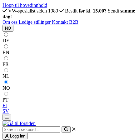
Hopp til hovedinnhold
VW-spesialist siden 1989
Bestilt
før kl. 15.00?
Sendt
samme
dag
!
Om oss
Ledige stillinger
Kontakt
B2B
NO
DE
EN
FR
NL
NO
PT
FI
SV
Logg inn