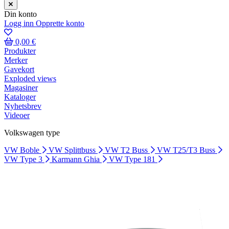
Din konto
Logg inn
Opprette konto
0,00 €
Produkter
Merker
Gavekort
Exploded views
Magasiner
Kataloger
Nyhetsbrev
Videoer
Volkswagen type
VW Boble
VW Splittbuss
VW T2 Buss
VW T25/T3 Buss
VW Type 3
Karmann Ghia
VW Type 181