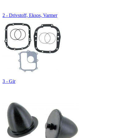
2 - Drivstoff, Eksos, Varmer
3 - Gir