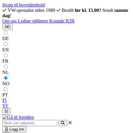
Hopp til hovedinnhold
VW-spesialist siden 1989
Bestilt
før kl. 15.00?
Sendt
samme
dag
!
Om oss
Ledige stillinger
Kontakt
B2B
NO
DE
EN
FR
NL
NO
PT
FI
SV
Logg inn