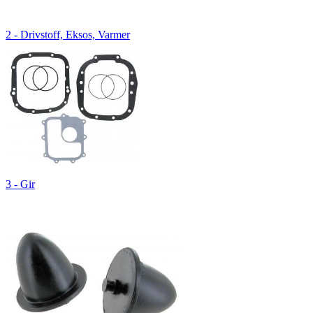
2 - Drivstoff, Eksos, Varmer
3 - Gir