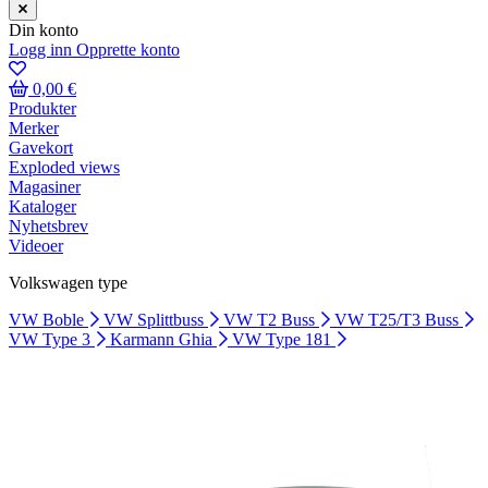
Din konto
Logg inn
Opprette konto
0,00 €
Produkter
Merker
Gavekort
Exploded views
Magasiner
Kataloger
Nyhetsbrev
Videoer
Volkswagen type
VW Boble
VW Splittbuss
VW T2 Buss
VW T25/T3 Buss
VW Type 3
Karmann Ghia
VW Type 181