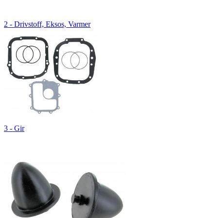
2 - Drivstoff, Eksos, Varmer
3 - Gir