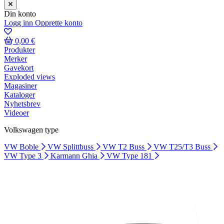
Din konto
Logg inn
Opprette konto
0,00 €
Produkter
Merker
Gavekort
Exploded views
Magasiner
Kataloger
Nyhetsbrev
Videoer
Volkswagen type
VW Boble
VW Splittbuss
VW T2 Buss
VW T25/T3 Buss
VW Type 3
Karmann Ghia
VW Type 181