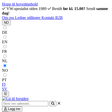
Hopp til hovedinnhold
VW-spesialist siden 1989
Bestilt
før kl. 15.00?
Sendt
samme
dag
!
Om oss
Ledige stillinger
Kontakt
B2B
NO
DE
EN
FR
NL
NO
PT
FI
SV
Logg inn