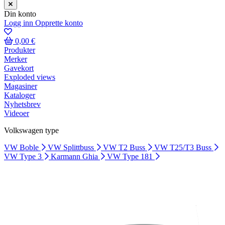
Din konto
Logg inn
Opprette konto
0,00 €
Produkter
Merker
Gavekort
Exploded views
Magasiner
Kataloger
Nyhetsbrev
Videoer
Volkswagen type
VW Boble
VW Splittbuss
VW T2 Buss
VW T25/T3 Buss
VW Type 3
Karmann Ghia
VW Type 181