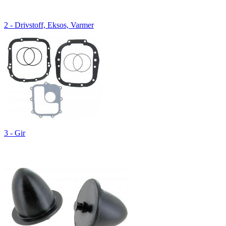
2 - Drivstoff, Eksos, Varmer
3 - Gir