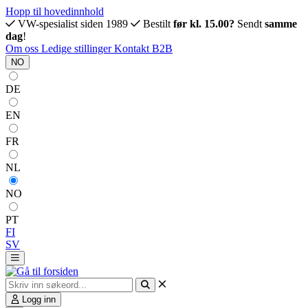
Hopp til hovedinnhold
VW-spesialist siden 1989
Bestilt
før kl. 15.00?
Sendt
samme
dag
!
Om oss
Ledige stillinger
Kontakt
B2B
NO
DE
EN
FR
NL
NO
PT
FI
SV
Logg inn