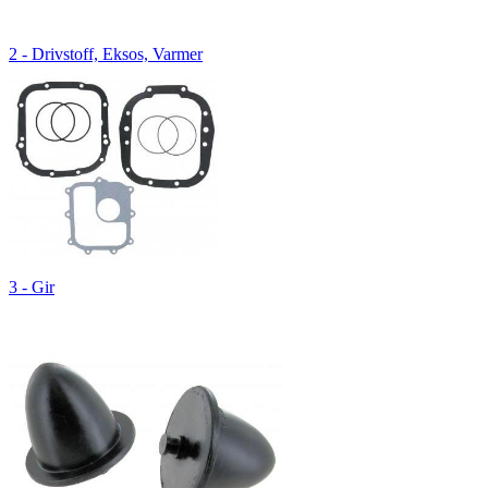
2 - Drivstoff, Eksos, Varmer
3 - Gir