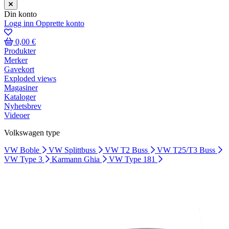
Din konto
Logg inn
Opprette konto
0,00 €
Produkter
Merker
Gavekort
Exploded views
Magasiner
Kataloger
Nyhetsbrev
Videoer
Volkswagen type
VW Boble
VW Splittbuss
VW T2 Buss
VW T25/T3 Buss
VW Type 3
Karmann Ghia
VW Type 181