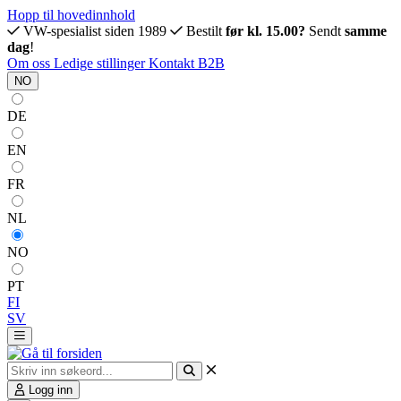
Hopp til hovedinnhold
VW-spesialist siden 1989
Bestilt
før kl. 15.00?
Sendt
samme
dag
!
Om oss
Ledige stillinger
Kontakt
B2B
NO
DE
EN
FR
NL
NO
PT
FI
SV
Logg inn