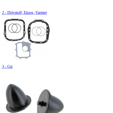
2 - Drivstoff, Eksos, Varmer
3 - Gir