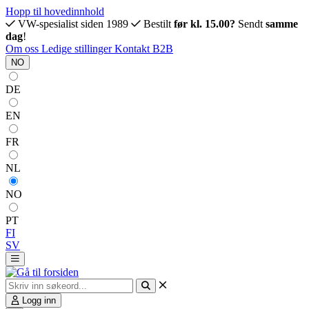
Hopp til hovedinnhold
VW-spesialist siden 1989
Bestilt
før kl. 15.00?
Sendt
samme
dag
!
Om oss
Ledige stillinger
Kontakt
B2B
NO
DE
EN
FR
NL
NO
PT
FI
SV
Logg inn