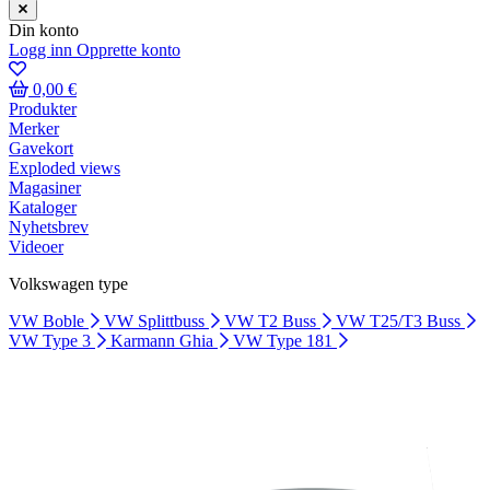
Din konto
Logg inn
Opprette konto
0,00 €
Produkter
Merker
Gavekort
Exploded views
Magasiner
Kataloger
Nyhetsbrev
Videoer
Volkswagen type
VW Boble
VW Splittbuss
VW T2 Buss
VW T25/T3 Buss
VW Type 3
Karmann Ghia
VW Type 181