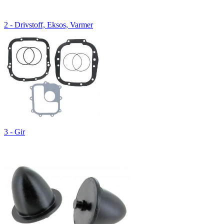
2 - Drivstoff, Eksos, Varmer
3 - Gir