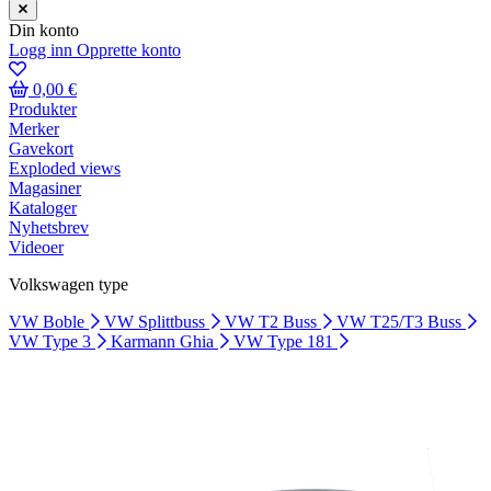
Din konto
Logg inn
Opprette konto
0,00 €
Produkter
Merker
Gavekort
Exploded views
Magasiner
Kataloger
Nyhetsbrev
Videoer
Volkswagen type
VW Boble
VW Splittbuss
VW T2 Buss
VW T25/T3 Buss
VW Type 3
Karmann Ghia
VW Type 181