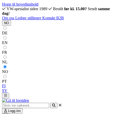
Hopp til hovedinnhold
VW-spesialist siden 1989
Bestilt
før kl. 15.00?
Sendt
samme
dag
!
Om oss
Ledige stillinger
Kontakt
B2B
NO
DE
EN
FR
NL
NO
PT
FI
SV
Logg inn