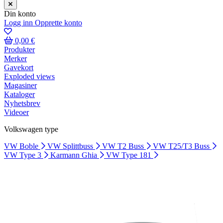
Din konto
Logg inn
Opprette konto
0,00 €
Produkter
Merker
Gavekort
Exploded views
Magasiner
Kataloger
Nyhetsbrev
Videoer
Volkswagen type
VW Boble
VW Splittbuss
VW T2 Buss
VW T25/T3 Buss
VW Type 3
Karmann Ghia
VW Type 181