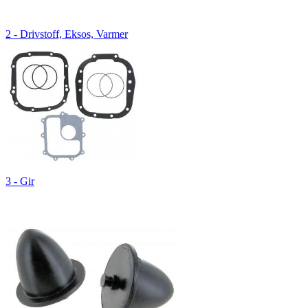
2 - Drivstoff, Eksos, Varmer
3 - Gir