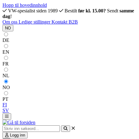
Hopp til hovedinnhold
VW-spesialist siden 1989
Bestilt
før kl. 15.00?
Sendt
samme
dag
!
Om oss
Ledige stillinger
Kontakt
B2B
NO
DE
EN
FR
NL
NO
PT
FI
SV
Logg inn