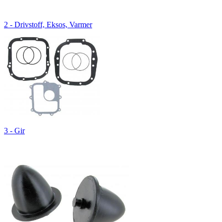
2 - Drivstoff, Eksos, Varmer
3 - Gir