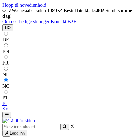
Hopp til hovedinnhold
VW-spesialist siden 1989
Bestilt
før kl. 15.00?
Sendt
samme
dag
!
Om oss
Ledige stillinger
Kontakt
B2B
NO
DE
EN
FR
NL
NO
PT
FI
SV
Logg inn