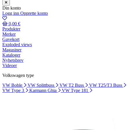
Din konto
Logg inn
Opprette konto
0,00 €
Produkter
Merker
Gavekort
Exploded views
Magasiner
Kataloger
Nyhetsbrev
Videoer
Volkswagen type
VW Boble
VW Splittbuss
VW T2 Buss
VW T25/T3 Buss
VW Type 3
Karmann Ghia
VW Type 181