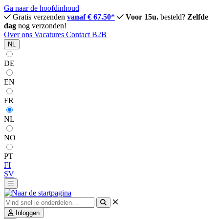
Ga naar de hoofdinhoud
Gratis verzenden
vanaf € 67.50
*
Voor 15u.
besteld?
Zelfde
dag
nog verzonden!
Over ons
Vacatures
Contact
B2B
NL
DE
EN
FR
NL
NO
PT
FI
SV
Inloggen