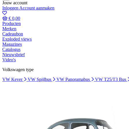
Jouw account
Inloggen
Account aanmaken
€ 0,00
Producten
Merken
Cadeaubon
Exploded views
Magazines
Catalogus
Nieuwsbrief
Video's
Volkswagen type
VW Kever
VW Spijlbus
VW Panoramabus
VW T25/T3 Bus