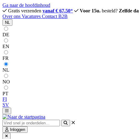
Ga naar de hoofdinhoud
Gratis verzenden
vanaf € 67.50
*
Voor 15u.
besteld?
Zelfde da
Over ons
Vacatures
Contact
B2B
NL
DE
EN
FR
NL
NO
PT
FI
SV
Inloggen