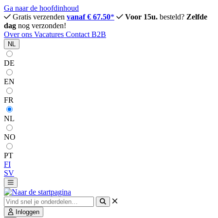
Ga naar de hoofdinhoud
Gratis verzenden
vanaf € 67.50
*
Voor 15u.
besteld?
Zelfde
dag
nog verzonden!
Over ons
Vacatures
Contact
B2B
NL
DE
EN
FR
NL
NO
PT
FI
SV
Inloggen