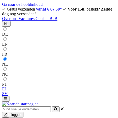
Ga naar de hoofdinhoud
Gratis verzenden
vanaf € 67.50
*
Voor 15u.
besteld?
Zelfde
dag
nog verzonden!
Over ons
Vacatures
Contact
B2B
NL
DE
EN
FR
NL
NO
PT
FI
SV
Inloggen