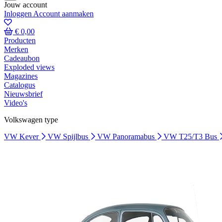
Jouw account
Inloggen
Account aanmaken
€ 0,00
Producten
Merken
Cadeaubon
Exploded views
Magazines
Catalogus
Nieuwsbrief
Video's
Volkswagen type
VW Kever
VW Spijlbus
VW Panoramabus
VW T25/T3 Bus