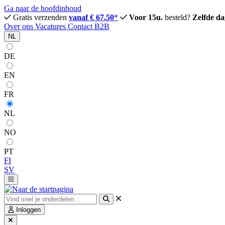
Ga naar de hoofdinhoud
Gratis verzenden
vanaf € 67.50
*
Voor 15u.
besteld?
Zelfde da
Over ons
Vacatures
Contact
B2B
NL
DE
EN
FR
NL
NO
PT
FI
SV
Inloggen