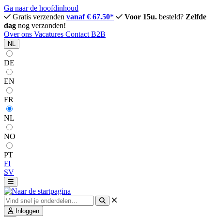
Ga naar de hoofdinhoud
Gratis verzenden
vanaf € 67.50
*
Voor 15u.
besteld?
Zelfde
dag
nog verzonden!
Over ons
Vacatures
Contact
B2B
NL
DE
EN
FR
NL
NO
PT
FI
SV
Inloggen