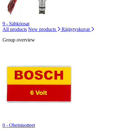
9 - Sähköosat
All products
New products
Räjäytyskuvat
Group overview
0 - Oheistuotteet