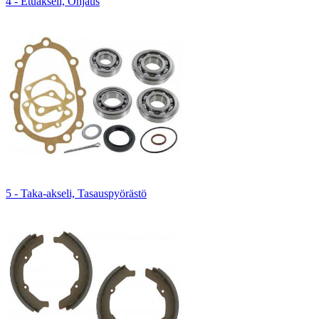
4 - Etuakseli, Ohjaus
5 - Taka-akseli, Tasauspyörästö