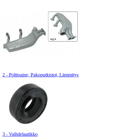
2 - Polttoaine, Pakoputkistot, Lämmitys
3 - Vaihdelaatikko