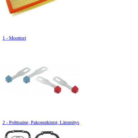
1 - Moottori
2 - Polttoaine, Pakoputkistot, Lämmitys