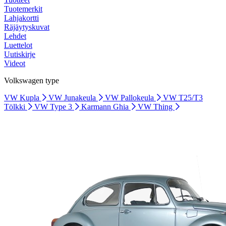
Tuotemerkit
Lahjakortti
Räjäytyskuvat
Lehdet
Luettelot
Uutiskirje
Videot
Volkswagen type
VW Kupla
VW Junakeula
VW Pallokeula
VW T25/T3
Tölkki
VW Type 3
Karmann Ghia
VW Thing