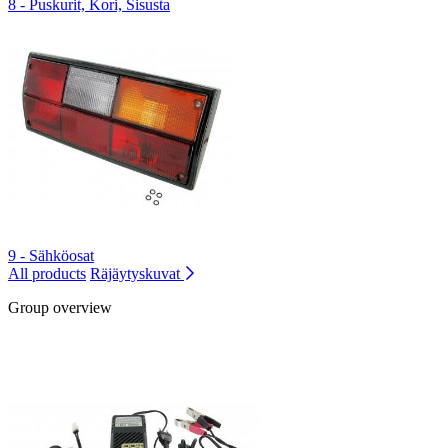
8 - Puskurit, Kori, Sisusta
9 - Sähköosat
All products
Räjäytyskuvat
Group overview