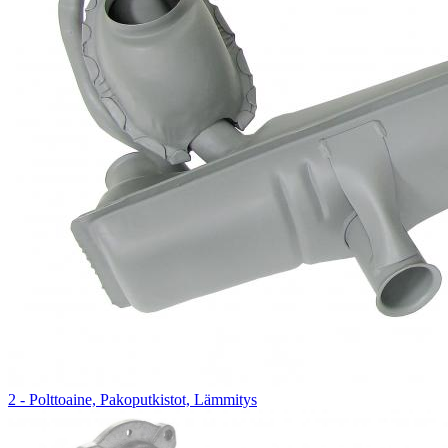
2 - Polttoaine, Pakoputkistot, Lämmitys