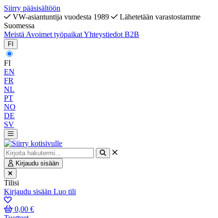
Siirry pääsisältöön
VW-asiantuntija vuodesta 1989
Lähetetään varastostamme
Suomessa
Meistä
Avoimet työpaikat
Yhteystiedot
B2B
FI
FI
EN
FR
NL
PT
NO
DE
SV
Kirjaudu sisään
Tilisi
Kirjaudu sisään
Luo tili
0,00 €
Tuotteet