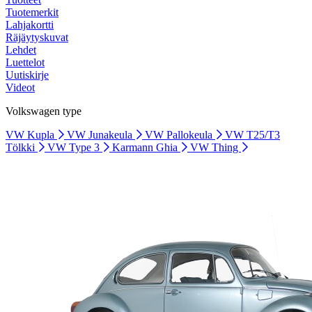
Tuotemerkit
Lahjakortti
Räjäytyskuvat
Lehdet
Luettelot
Uutiskirje
Videot
Volkswagen type
VW Kupla
VW Junakeula
VW Pallokeula
VW T25/T3
Tölkki
VW Type 3
Karmann Ghia
VW Thing