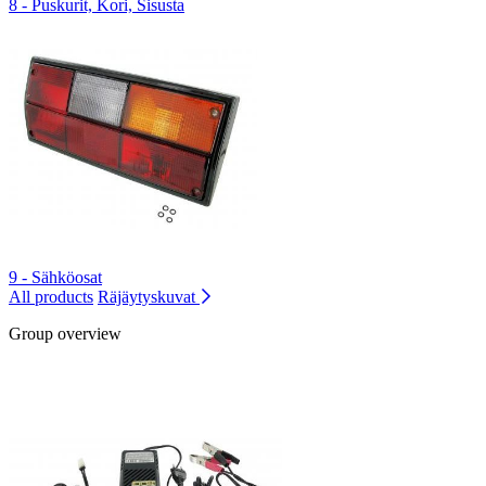
8 - Puskurit, Kori, Sisusta
9 - Sähköosat
All products
Räjäytyskuvat
Group overview