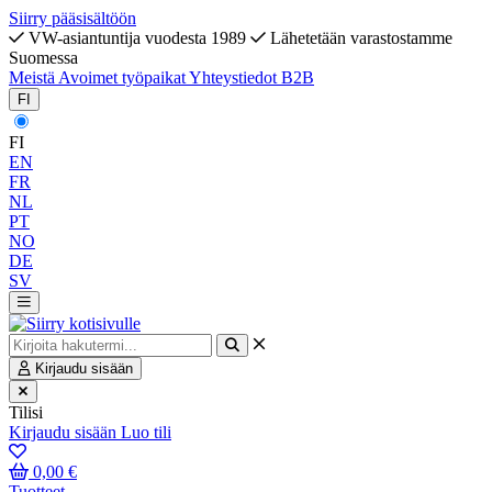
Siirry pääsisältöön
VW-asiantuntija vuodesta 1989
Lähetetään varastostamme
Suomessa
Meistä
Avoimet työpaikat
Yhteystiedot
B2B
FI
FI
EN
FR
NL
PT
NO
DE
SV
Kirjaudu sisään
Tilisi
Kirjaudu sisään
Luo tili
0,00 €
Tuotteet