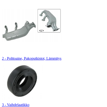
2 - Polttoaine, Pakoputkistot, Lämmitys
3 - Vaihdelaatikko