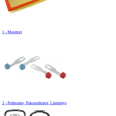
1 - Moottori
2 - Polttoaine, Pakoputkistot, Lämmitys