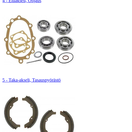
4 - Etuakseli, Ohjaus
5 - Taka-akseli, Tasauspyörästö