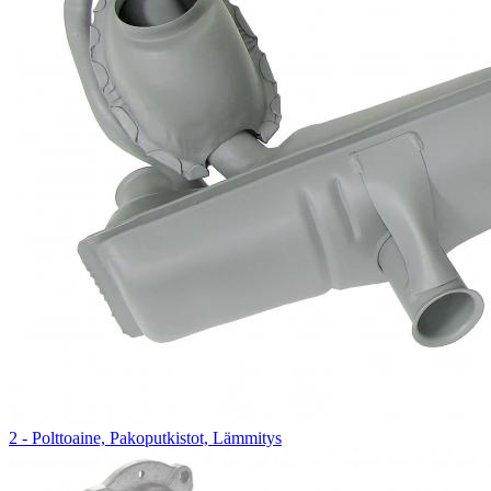
2 - Polttoaine, Pakoputkistot, Lämmitys