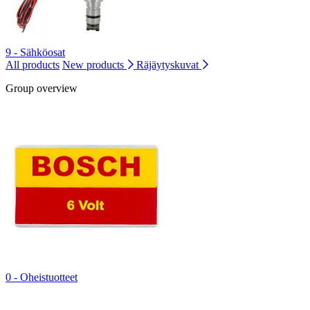
9 - Sähköosat
All products
New products
Räjäytyskuvat
Group overview
0 - Oheistuotteet