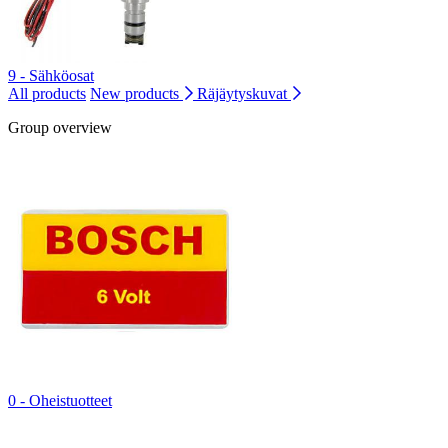
9 - Sähköosat
All products
New products
Räjäytyskuvat
Group overview
0 - Oheistuotteet