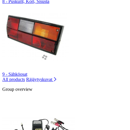
8 - Puskurit, Kori, Sisusta
9 - Sähköosat
All products
Räjäytyskuvat
Group overview