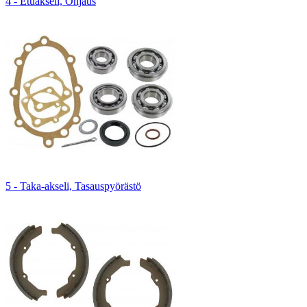
4 - Etuakseli, Ohjaus
5 - Taka-akseli, Tasauspyörästö