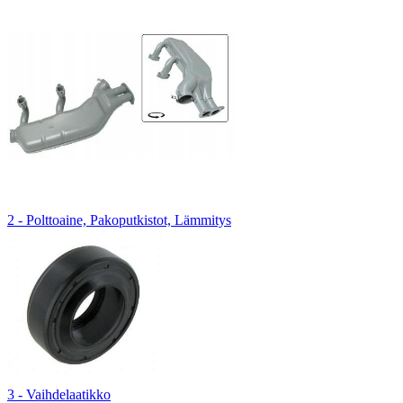
2 - Polttoaine, Pakoputkistot, Lämmitys
3 - Vaihdelaatikko