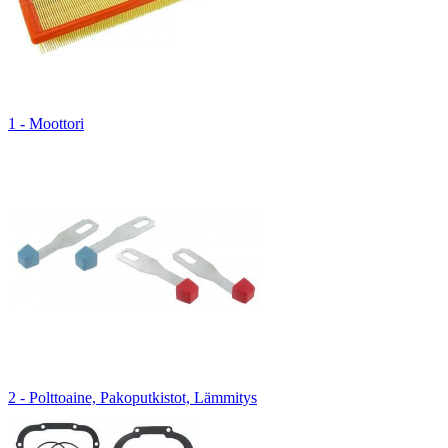
1 - Moottori
2 - Polttoaine, Pakoputkistot, Lämmitys