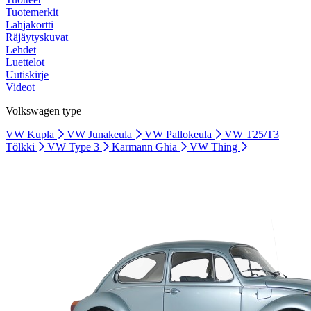
Tuotemerkit
Lahjakortti
Räjäytyskuvat
Lehdet
Luettelot
Uutiskirje
Videot
Volkswagen type
VW Kupla
VW Junakeula
VW Pallokeula
VW T25/T3
Tölkki
VW Type 3
Karmann Ghia
VW Thing