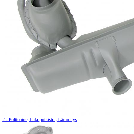
2 - Polttoaine, Pakoputkistot, Lämmitys