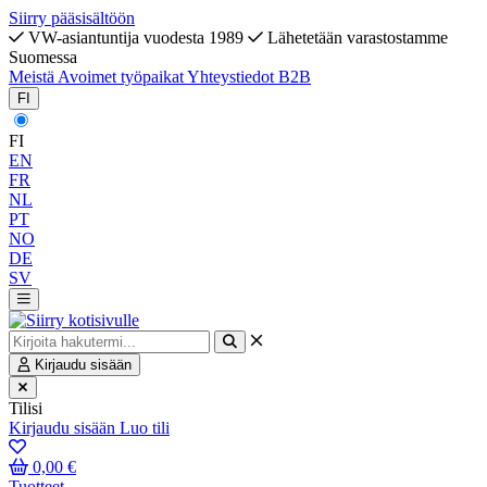
Siirry pääsisältöön
VW-asiantuntija vuodesta 1989
Lähetetään varastostamme
Suomessa
Meistä
Avoimet työpaikat
Yhteystiedot
B2B
FI
FI
EN
FR
NL
PT
NO
DE
SV
Kirjaudu sisään
Tilisi
Kirjaudu sisään
Luo tili
0,00 €
Tuotteet