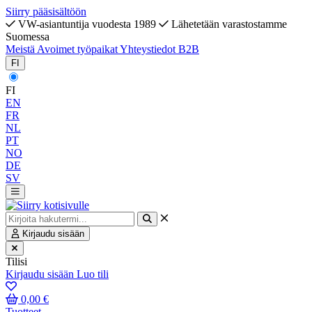
Siirry pääsisältöön
VW-asiantuntija vuodesta 1989
Lähetetään varastostamme
Suomessa
Meistä
Avoimet työpaikat
Yhteystiedot
B2B
FI
FI
EN
FR
NL
PT
NO
DE
SV
Kirjaudu sisään
Tilisi
Kirjaudu sisään
Luo tili
0,00 €
Tuotteet