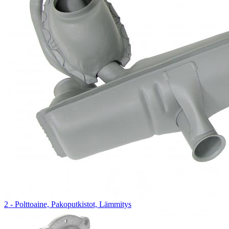
2 - Polttoaine, Pakoputkistot, Lämmitys