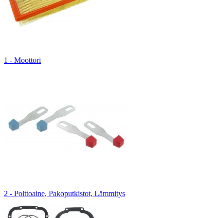
1 - Moottori
2 - Polttoaine, Pakoputkistot, Lämmitys