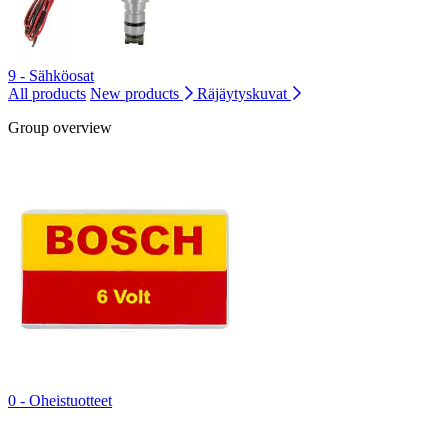
9 - Sähköosat
All products
New products
Räjäytyskuvat
Group overview
0 - Oheistuotteet