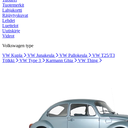
Tuotemerkit
Lahjakortti
Räjäytyskuvat
Lehdet
Luettelot
Uutiskirje
Videot
Volkswagen type
VW Kupla
VW Junakeula
VW Pallokeula
VW T25/T3
Tölkki
VW Type 3
Karmann Ghia
VW Thing