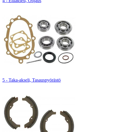
4 - Etuakseli, Ohjaus
5 - Taka-akseli, Tasauspyörästö