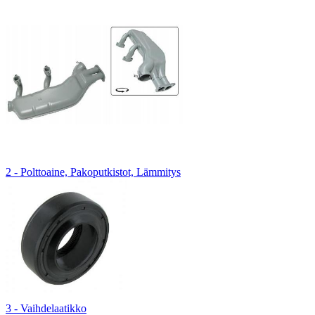
2 - Polttoaine, Pakoputkistot, Lämmitys
3 - Vaihdelaatikko