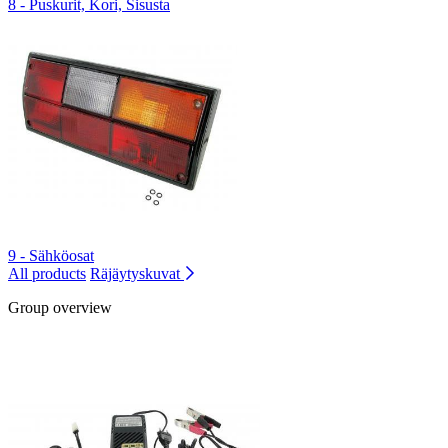
8 - Puskurit, Kori, Sisusta
9 - Sähköosat
All products
Räjäytyskuvat
Group overview