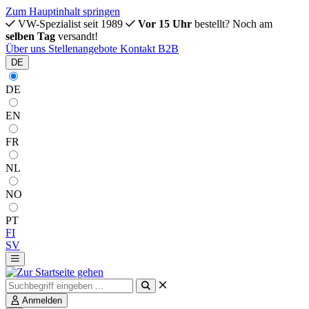
Zum Hauptinhalt springen
VW-Spezialist seit 1989
Vor 15 Uhr
bestellt? Noch am
selben Tag
versandt!
Über uns
Stellenangebote
Kontakt
B2B
DE
DE
EN
FR
NL
NO
PT
FI
SV
Anmelden