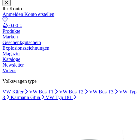
Ihr Konto
Anmelden
Konto erstellen
0,00 €
Produkte
Marken
Geschenkgutschein
Explosionszeichnungen
Magazin
Kataloge
Newsletter
Videos
Volkswagen type
VW Käfer
VW Bus T1
VW Bus T2
VW Bus T3
VW Typ
3
Karmann Ghia
VW Typ 181