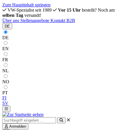
Zum Hauptinhalt springen
VW-Spezialist seit 1989
Vor 15 Uhr
bestellt? Noch am
selben Tag
versandt!
Über uns
Stellenangebote
Kontakt
B2B
DE
DE
EN
FR
NL
NO
PT
FI
SV
Anmelden