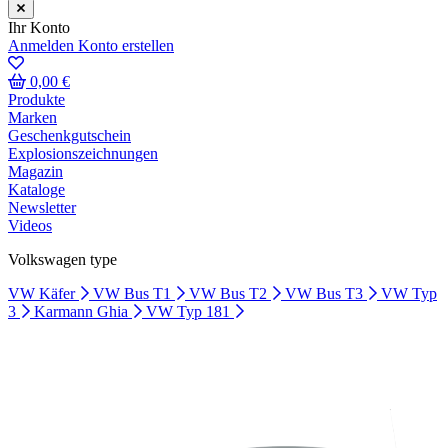
Ihr Konto
Anmelden
Konto erstellen
0,00 €
Produkte
Marken
Geschenkgutschein
Explosionszeichnungen
Magazin
Kataloge
Newsletter
Videos
Volkswagen type
VW Käfer
VW Bus T1
VW Bus T2
VW Bus T3
VW Typ
3
Karmann Ghia
VW Typ 181