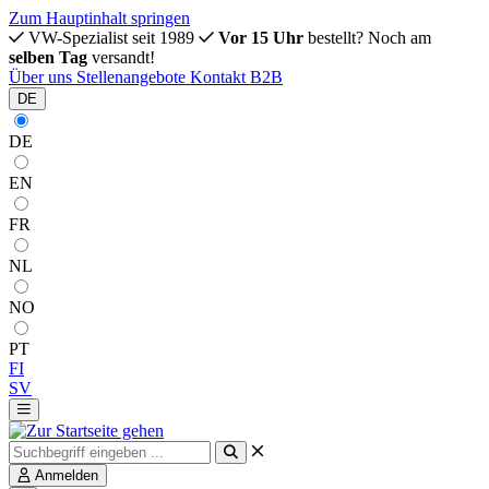
Zum Hauptinhalt springen
VW-Spezialist seit 1989
Vor 15 Uhr
bestellt? Noch am
selben Tag
versandt!
Über uns
Stellenangebote
Kontakt
B2B
DE
DE
EN
FR
NL
NO
PT
FI
SV
Anmelden