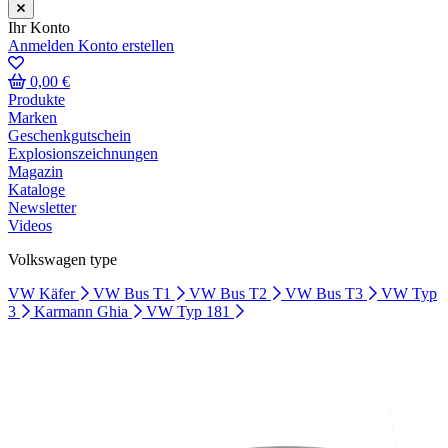
Ihr Konto
Anmelden
Konto erstellen
0,00 €
Produkte
Marken
Geschenkgutschein
Explosionszeichnungen
Magazin
Kataloge
Newsletter
Videos
Volkswagen type
VW Käfer
VW Bus T1
VW Bus T2
VW Bus T3
VW Typ
3
Karmann Ghia
VW Typ 181