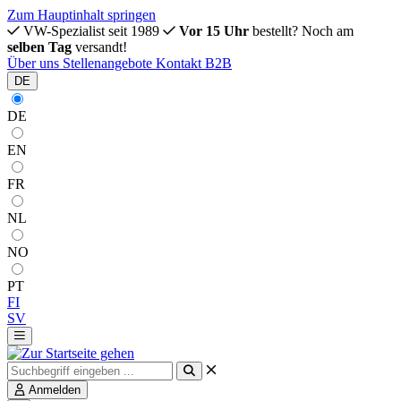
Zum Hauptinhalt springen
VW-Spezialist seit 1989
Vor 15 Uhr
bestellt? Noch am
selben Tag
versandt!
Über uns
Stellenangebote
Kontakt
B2B
DE
DE
EN
FR
NL
NO
PT
FI
SV
Anmelden