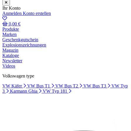
Ihr Konto
Anmelden
Konto erstellen
0,00 €
Produkte
Marken
Geschenkgutschein
Explosionszeichnungen
Magazin
Kataloge
Newsletter
Videos
Volkswagen type
VW Käfer
VW Bus T1
VW Bus T2
VW Bus T3
VW Typ
3
Karmann Ghia
VW Typ 181