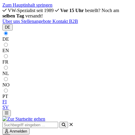
Zum Hauptinhalt springen
VW-Spezialist seit 1989
Vor 15 Uhr
bestellt? Noch am
selben Tag
versandt!
Über uns
Stellenangebote
Kontakt
B2B
DE
DE
EN
FR
NL
NO
PT
FI
SV
Anmelden