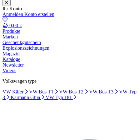
Ihr Konto
Anmelden
Konto erstellen
0,00 €
Produkte
Marken
Geschenkgutschein
Explosionszeichnungen
Magazin
Kataloge
Newsletter
Videos
Volkswagen type
VW Käfer
VW Bus T1
VW Bus T2
VW Bus T3
VW Typ
3
Karmann Ghia
VW Typ 181