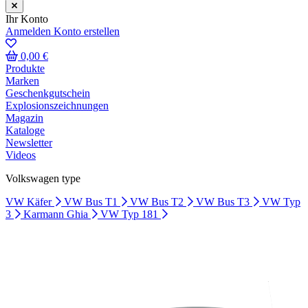
Ihr Konto
Anmelden
Konto erstellen
0,00 €
Produkte
Marken
Geschenkgutschein
Explosionszeichnungen
Magazin
Kataloge
Newsletter
Videos
Volkswagen type
VW Käfer
VW Bus T1
VW Bus T2
VW Bus T3
VW Typ
3
Karmann Ghia
VW Typ 181