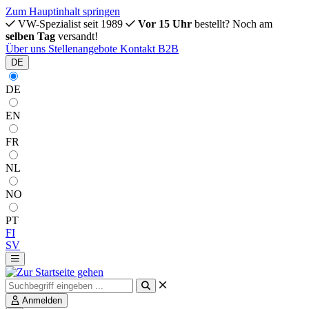
Zum Hauptinhalt springen
VW-Spezialist seit 1989
Vor 15 Uhr
bestellt? Noch am
selben Tag
versandt!
Über uns
Stellenangebote
Kontakt
B2B
DE
DE
EN
FR
NL
NO
PT
FI
SV
Anmelden