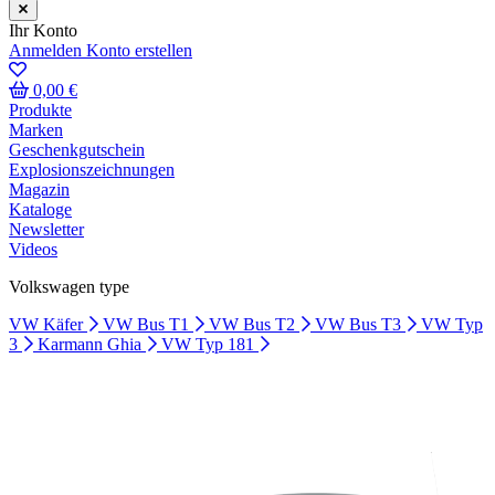
Ihr Konto
Anmelden
Konto erstellen
0,00 €
Produkte
Marken
Geschenkgutschein
Explosionszeichnungen
Magazin
Kataloge
Newsletter
Videos
Volkswagen type
VW Käfer
VW Bus T1
VW Bus T2
VW Bus T3
VW Typ
3
Karmann Ghia
VW Typ 181