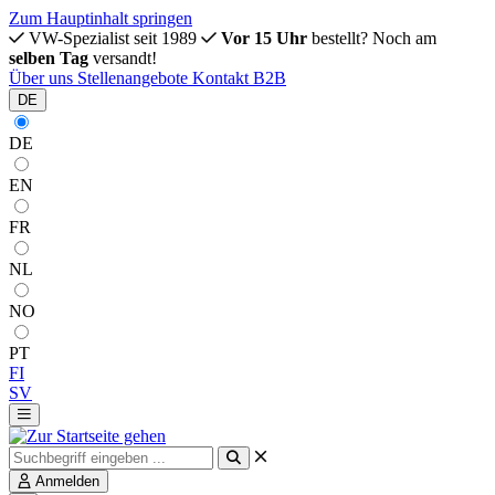
Zum Hauptinhalt springen
VW-Spezialist seit 1989
Vor 15 Uhr
bestellt? Noch am
selben Tag
versandt!
Über uns
Stellenangebote
Kontakt
B2B
DE
DE
EN
FR
NL
NO
PT
FI
SV
Anmelden