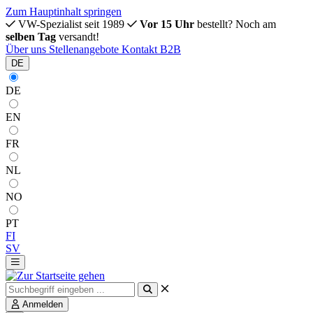
Zum Hauptinhalt springen
VW-Spezialist seit 1989
Vor 15 Uhr
bestellt? Noch am
selben Tag
versandt!
Über uns
Stellenangebote
Kontakt
B2B
DE
DE
EN
FR
NL
NO
PT
FI
SV
Anmelden