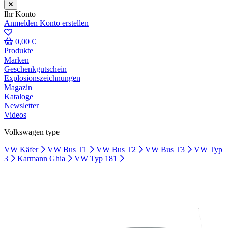
Ihr Konto
Anmelden
Konto erstellen
0,00 €
Produkte
Marken
Geschenkgutschein
Explosionszeichnungen
Magazin
Kataloge
Newsletter
Videos
Volkswagen type
VW Käfer
VW Bus T1
VW Bus T2
VW Bus T3
VW Typ
3
Karmann Ghia
VW Typ 181