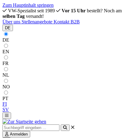
Zum Hauptinhalt springen
VW-Spezialist seit 1989
Vor 15 Uhr
bestellt? Noch am
selben Tag
versandt!
Über uns
Stellenangebote
Kontakt
B2B
DE
DE
EN
FR
NL
NO
PT
FI
SV
Anmelden