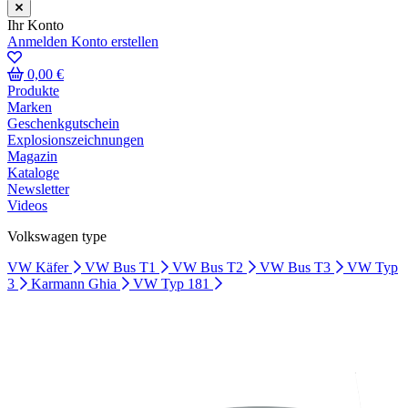
Ihr Konto
Anmelden
Konto erstellen
0,00 €
Produkte
Marken
Geschenkgutschein
Explosionszeichnungen
Magazin
Kataloge
Newsletter
Videos
Volkswagen type
VW Käfer
VW Bus T1
VW Bus T2
VW Bus T3
VW Typ
3
Karmann Ghia
VW Typ 181