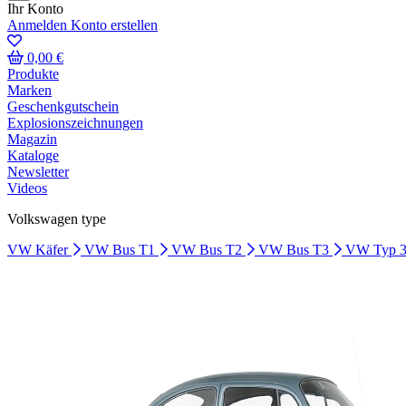
Ihr Konto
Anmelden
Konto erstellen
0,00 €
Produkte
Marken
Geschenkgutschein
Explosionszeichnungen
Magazin
Kataloge
Newsletter
Videos
Volkswagen type
VW Käfer
VW Bus T1
VW Bus T2
VW Bus T3
VW Typ 