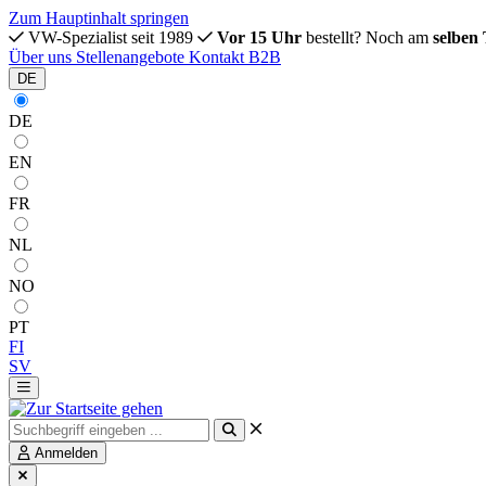
Zum Hauptinhalt springen
VW-Spezialist seit 1989
Vor 15 Uhr
bestellt? Noch am
selben
Über uns
Stellenangebote
Kontakt
B2B
DE
DE
EN
FR
NL
NO
PT
FI
SV
Anmelden