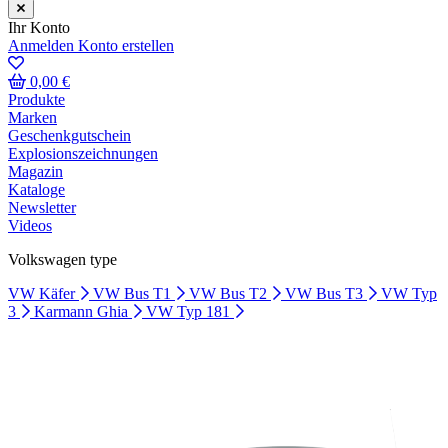
Ihr Konto
Anmelden
Konto erstellen
0,00 €
Produkte
Marken
Geschenkgutschein
Explosionszeichnungen
Magazin
Kataloge
Newsletter
Videos
Volkswagen type
VW Käfer
VW Bus T1
VW Bus T2
VW Bus T3
VW Typ
3
Karmann Ghia
VW Typ 181