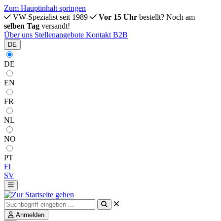
Zum Hauptinhalt springen
VW-Spezialist seit 1989
Vor 15 Uhr
bestellt? Noch am
selben Tag
versandt!
Über uns
Stellenangebote
Kontakt
B2B
DE
DE
EN
FR
NL
NO
PT
FI
SV
Anmelden